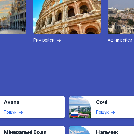
Рим рейси
Афіни рейси
Анапа
Сочі
Пошук
Пошук
Мінеральні Води
Нальчик