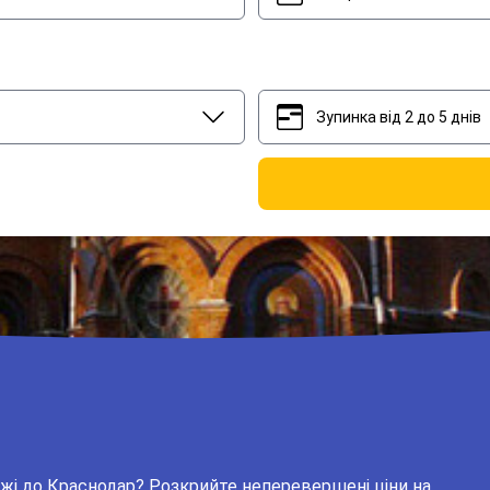
Зупинка від 2 до 5 днів
2
5
ожі до Краснодар? Розкрийте неперевершені ціни на