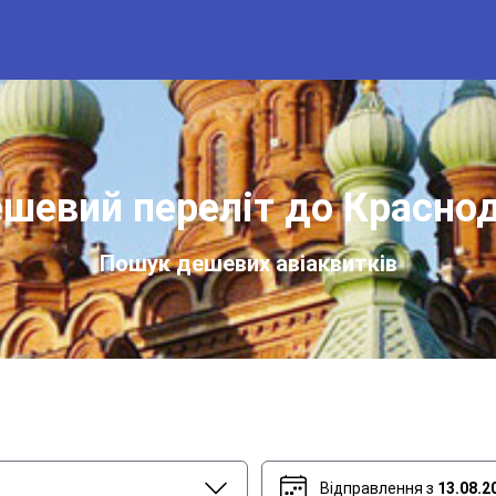
шевий переліт до Красно
Пошук дешевих авіаквитків
Відправлення з
13.08.2