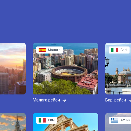
Малага
Барі
Малага рейси
Барі рейси
Рим
Афіни