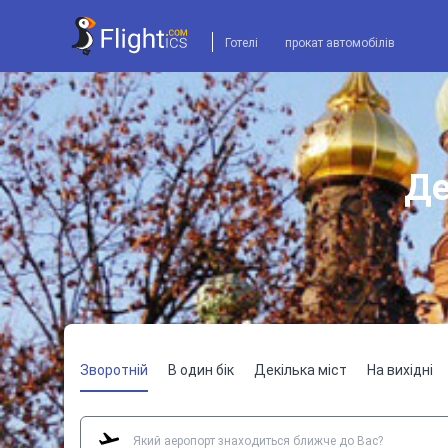
Готелі
прокат автомобілів
Де
Зворотній
В один бік
Декілька міст
На вихідні