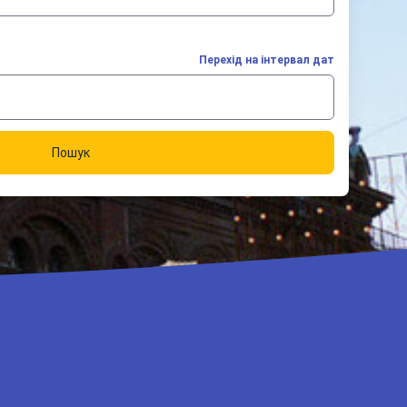
Перехід на інтервал дат
Пошук