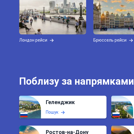
Лондон рейси
Брюссель рейси
Поблизу за напрямками
Геленджик
Пошук
Ростов-на-Дону