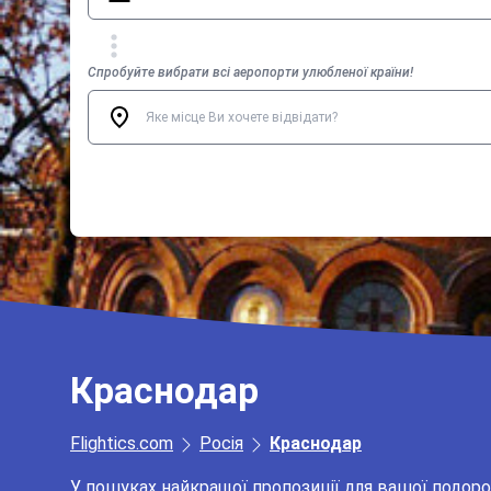
Спробуйте вибрати всі аеропорти улюбленої країни!
Краснодар
Flightics.com
Росія
Краснодар
У пошуках найкращої пропозиції для вашої подор