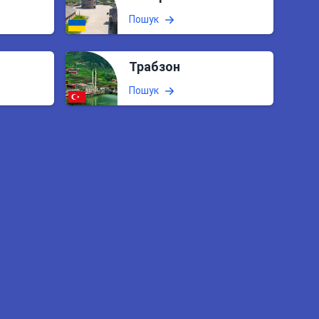
Пошук
Трабзон
Пошук