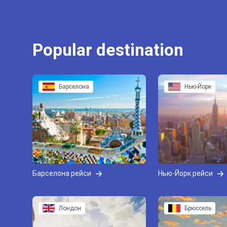
Popular destination
Барселона
Нью-Йорк
Барселона рейси
Нью-Йорк рейси
Лондон
Брюссель