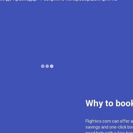
Why to book
Flightics.com can offer a
savings and one-click boo
need help with a few trav