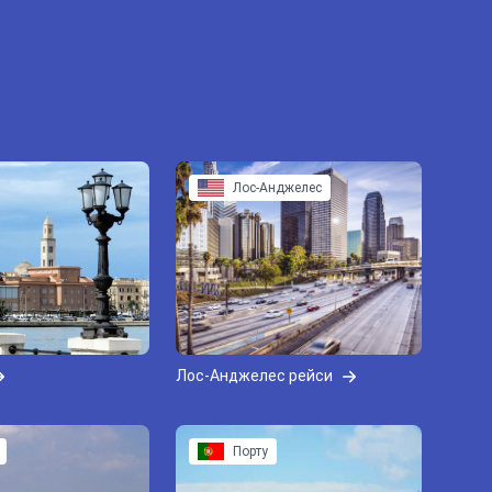
Лос-Анджелес
Лос-Анджелес рейси
Порту