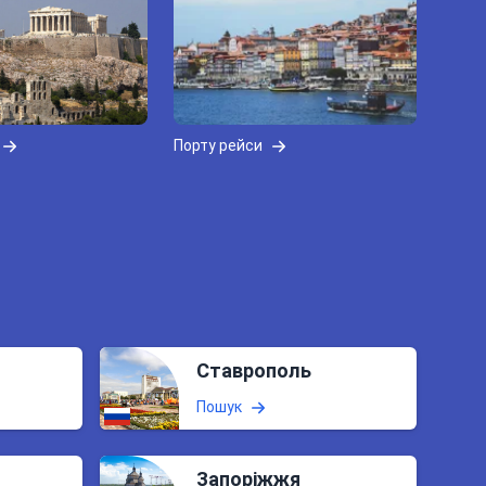
Порту рейси
Ставрополь
Пошук
Запоріжжя