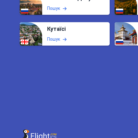
Пошук
Кутаїсі
Пошук