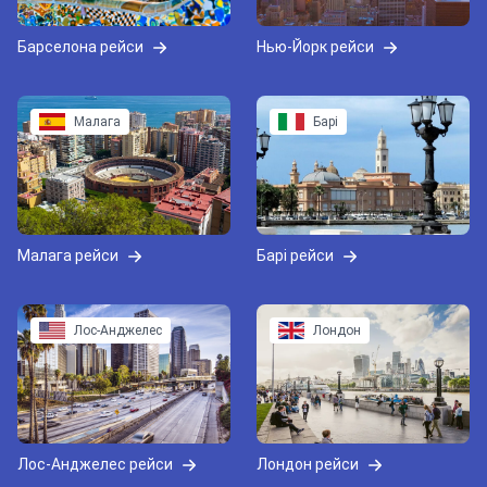
Барселона рейси
Нью-Йорк рейси
Малага
Барі
Малага рейси
Барі рейси
Лос-Анджелес
Лондон
Лос-Анджелес рейси
Лондон рейси