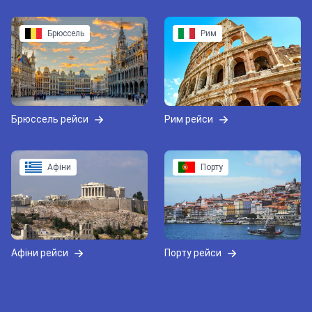
Брюссель
Рим
Брюссель рейси
Рим рейси
Афіни
Порту
Афіни рейси
Порту рейси