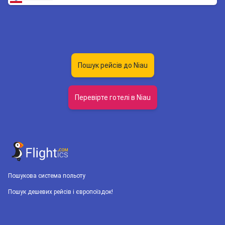
Пошук рейсів до Niau
Перевірте готелі в Niau
Пошукова система польоту
Пошук дешевих рейсів і європоїздок!