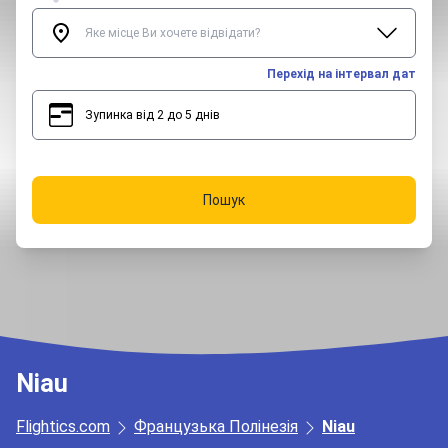
Перехід на інтервал дат
Зупинка від 2 до 5 днів
2
5
Пошук
Niau
Flightics.com
Французька Полінезія
Niau