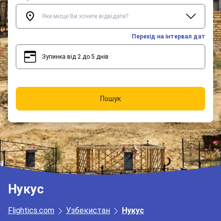
Перехід на інтервал дат
Зупинка від 2 до 5 днів
2
5
Пошук
Нукус
Flightics.com
Узбекистан
Нукус