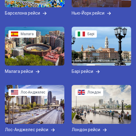
Барселона рейси
Нью-Йорк рейси
Малага
Барі
Малага рейси
Барі рейси
Лос-Анджелес
Лондон
Лос-Анджелес рейси
Лондон рейси