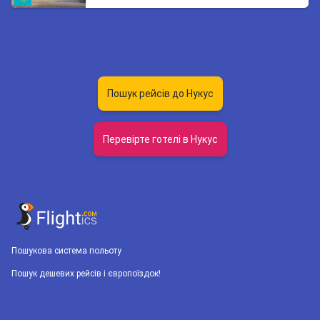
Пошук рейсів до Нукус
Перевірте готелі в Нукус
Пошукова система польоту
Пошук дешевих рейсів і європоїздок!