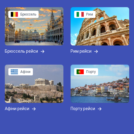
Брюссель
Рим
Брюссель рейси
Рим рейси
Афіни
Порту
Афіни рейси
Порту рейси