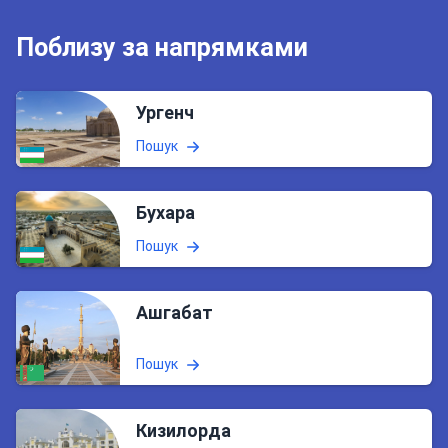
Поблизу за напрямками
Ургенч
Пошук
Бухара
Пошук
Ашгабат
Пошук
Кизилорда