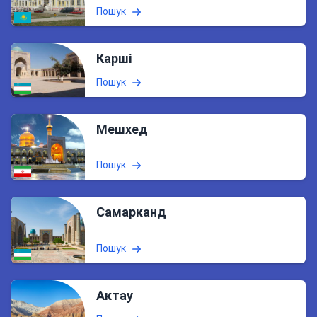
Пошук
Карші
Пошук
Мешхед
Пошук
Самарканд
Пошук
Актау