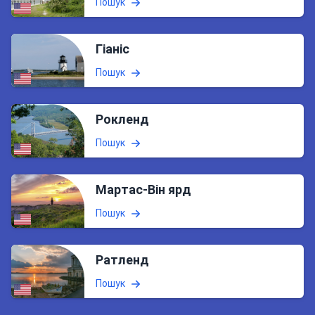
Пошук
Гіаніс
Пошук
Рокленд
Пошук
Мартас-Він ярд
Пошук
Ратленд
Пошук