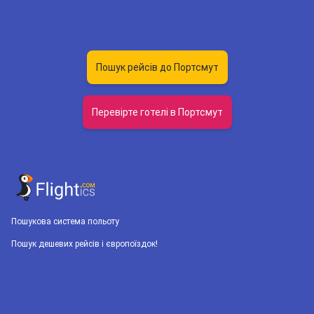
Пошук рейсів до Портсмут
Перевірте готелі в Портсмут
Пошукова система польоту
Пошук дешевих рейсів і європоїздок!