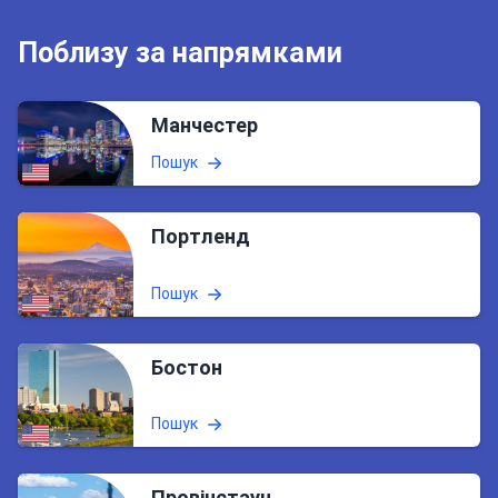
Поблизу за напрямками
Манчестер
Пошук
Портленд
Пошук
Бостон
Пошук
Провінстаун