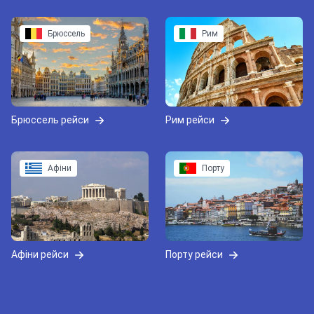
Брюссель
Рим
Брюссель рейси
Рим рейси
Афіни
Порту
Афіни рейси
Порту рейси