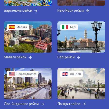
Барселона рейси
Нью-Йорк рейси
Малага
Барі
Малага рейси
Барі рейси
Лос-Анджелес
Лондон
Лос-Анджелес рейси
Лондон рейси