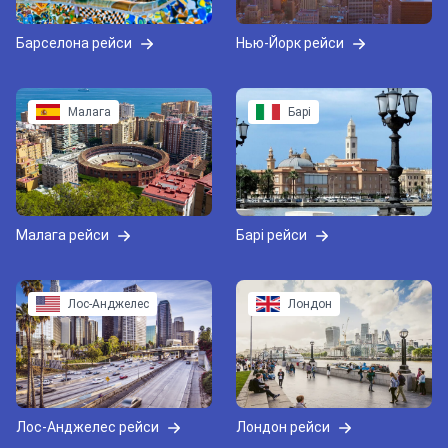
Барселона рейси
Нью-Йорк рейси
Малага
Барі
Малага рейси
Барі рейси
Лос-Анджелес
Лондон
Лос-Анджелес рейси
Лондон рейси