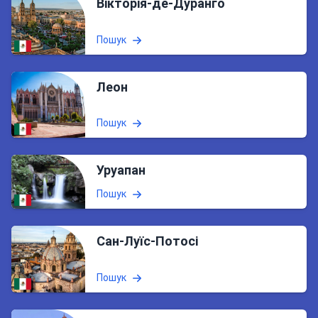
Вікторія-де-Дуранго
Пошук
Леон
Пошук
Уруапан
Пошук
Сан-Луїс-Потосі
Пошук