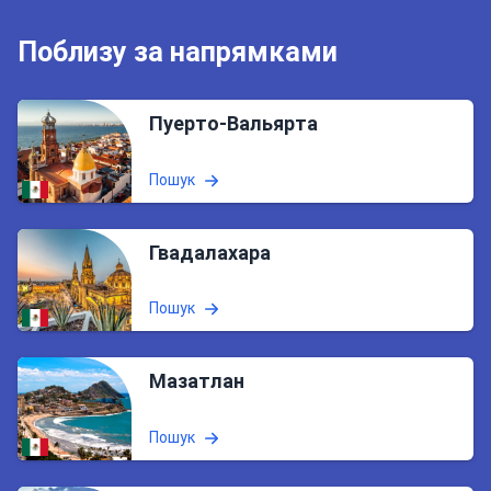
Поблизу за напрямками
Пуерто-Вальярта
Пошук
Гвадалахара
Пошук
Мазатлан
Пошук