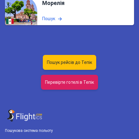
Морелія
Пошук
Пошук рейсів до Тепік
Перевірте готелі в Тепік
Пошукова система польоту