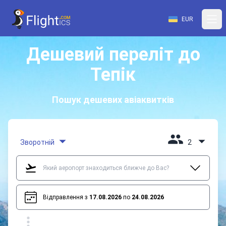
EUR
Дешевий переліт до
Тепік
Пошук дешевих авіаквитків
Зворотній
2
Відправлення з
17.08.2026
по
24.08.2026