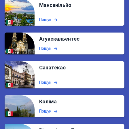
Мансанільйо
Пошук
Агуаскальєнтес
Пошук
Сакатекас
Пошук
Коліма
Пошук