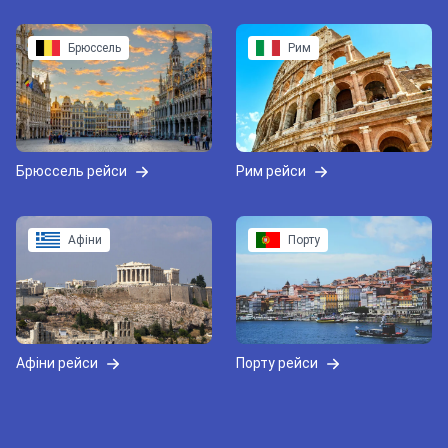
Брюссель
Рим
Брюссель рейси
Рим рейси
Афіни
Порту
Афіни рейси
Порту рейси