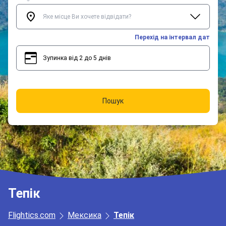
Перехід на інтервал дат
Зупинка від 2 до 5 днів
2
5
Пошук
Тепік
Flightics.com
Мексика
Тепік