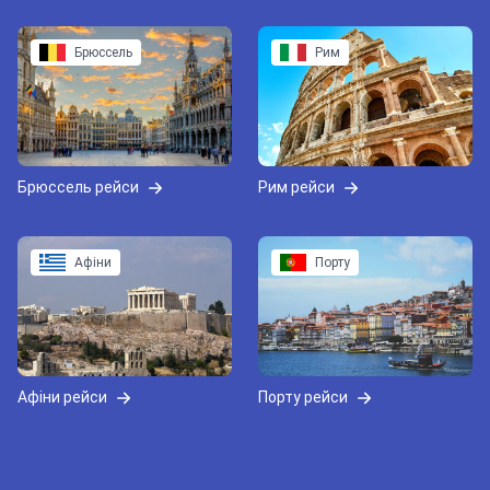
Брюссель
Рим
Брюссель рейси
Рим рейси
Афіни
Порту
Афіни рейси
Порту рейси