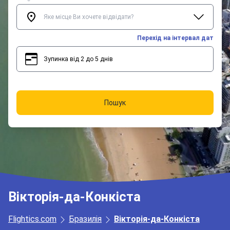
Перехід на інтервал дат
Зупинка від 2 до 5 днів
2
5
Пошук
Вікторія-да-Конкіста
Flightics.com
Бразилія
Вікторія-да-Конкіста