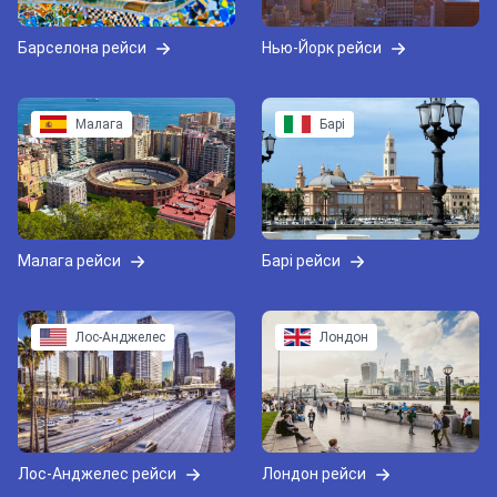
Барселона рейси
Нью-Йорк рейси
Малага
Барі
Малага рейси
Барі рейси
Лос-Анджелес
Лондон
Лос-Анджелес рейси
Лондон рейси