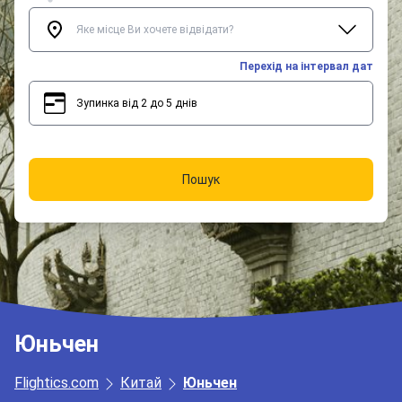
Перехід на інтервал дат
Зупинка від 2 до 5 днів
2
5
Пошук
Юньчен
Flightics.com
Китай
Юньчен