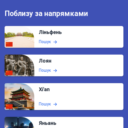
Поблизу за напрямками
Ліньфень
Пошук
Лоян
Пошук
Xi'an
Пошук
Яньань