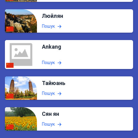
Люйлян
Пошук
Ankang
Пошук
Тайюань
Пошук
Сян ян
Пошук