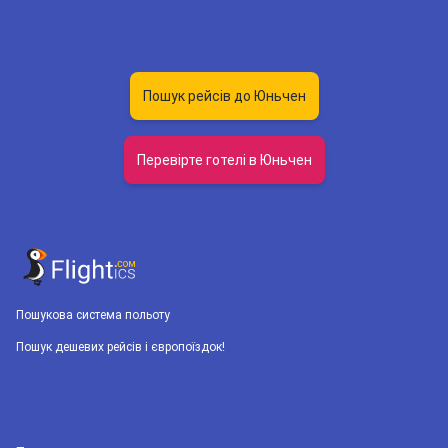
Пошук рейсів до Юньчен
Перевірте готелі в Юньчен
Пошукова система польоту
Пошук дешевих рейсів і європоїздок!