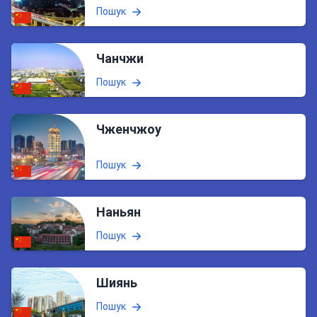
Пошук
Чанчжи
Пошук
Чженчжоу
Пошук
Наньян
Пошук
Шиянь
Пошук