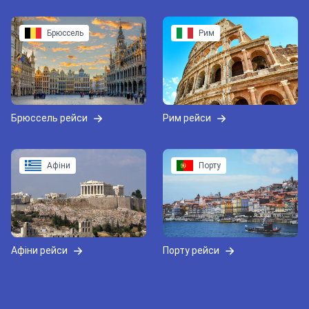
Брюссель
Рим
Брюссель рейси
Рим рейси
Афіни
Порту
Афіни рейси
Порту рейси