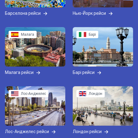
Барселона рейси
Нью-Йорк рейси
Малага
Барі
Малага рейси
Барі рейси
Лос-Анджелес
Лондон
Лос-Анджелес рейси
Лондон рейси