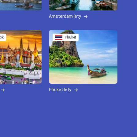
Amsterdam lety
ok
Phuket
Phuket lety