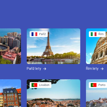
Paříž
Řím
Paříž lety
Řím lety
Lisabon
Porto