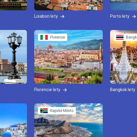
Lisabon lety
Porto lety
Florencie
Bangk
Florencie lety
Bangkok lety
Kapské Město