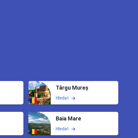
Târgu Mureș
Hledat
Baia Mare
Hledat