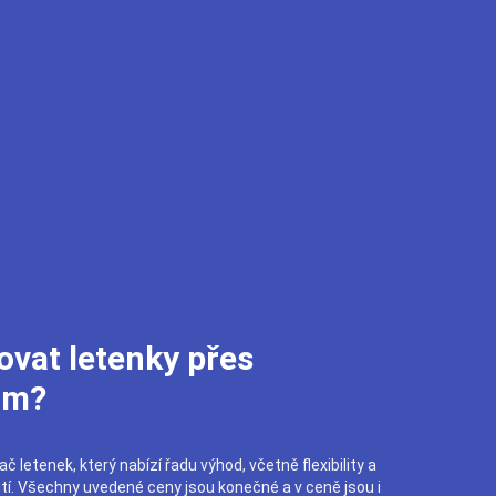
ovat letenky přes
om?
č letenek, který nabízí řadu výhod, včetně flexibility a
utí. Všechny uvedené ceny jsou konečné a v ceně jsou i