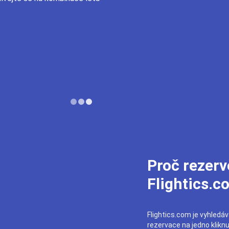
Proč rezerv
Flightics.c
Flightics.com je vyhledáva
rezervace na jedno klikn