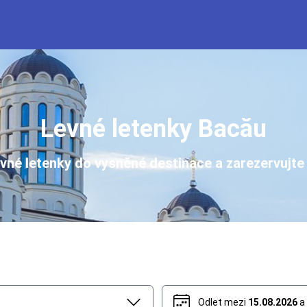
Levné letenky Bacău
evné letenky do vysněné destinace a zarezervujte 
Odlet mezi
15.08.2026
a