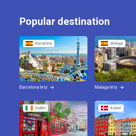
Popular destination
Barcelona
Malaga
Barcelona lety
Malaga lety
Dublin
Kodaň