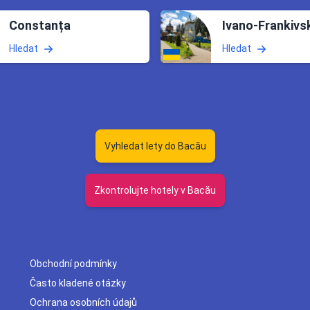
Constanța
Ivano-Frankivs
Hledat
Hledat
Vyhledat lety do Bacău
Zkontrolujte hotely v Bacău
Obchodní podmínky
Často kladené otázky
Ochrana osobních údajů