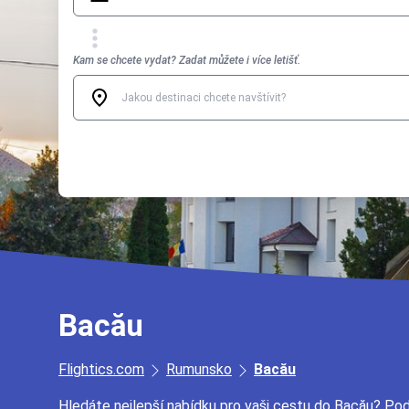
Kam se chcete vydat? Zadat můžete i více letišť.
Bacău
Flightics.com
Rumunsko
Bacău
Hledáte nejlepší nabídku pro vaši cestu do Bacău? Pod