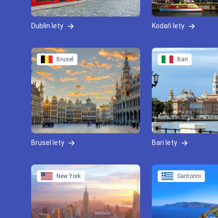
Dublin lety
Kodaň lety
Brusel
Bari
Brusel lety
Bari lety
New York
Santorini