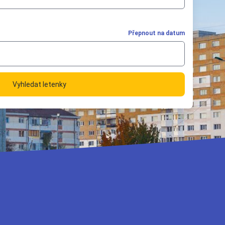
Přepnout na datum
Vyhledat letenky