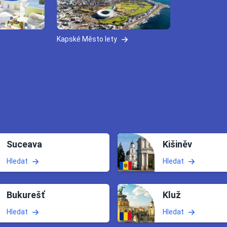
Kapské Město lety
Suceava
Kišiněv
Hledat
Hledat
Bukurešť
Kluž
Hledat
Hledat