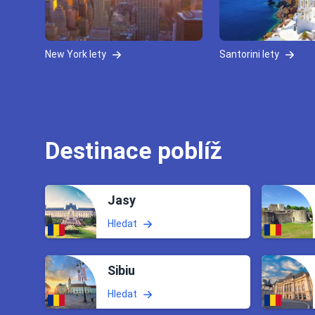
New York lety
Santorini lety
Destinace poblíž
Jasy
Hledat
Sibiu
Hledat