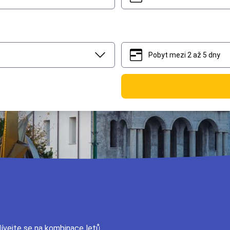
Pobyt mezi 2 až 5 dny
2
5
ívejte se na kombinace letů