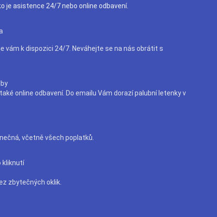
ko je asistence 24/7 nebo online odbavení.
a
e vám k dispozici 24/7. Neváhejte se na nás obrátit s
žby
aké online odbavení. Do emailu Vám dorazí palubní letenky v
nečná, včetně všech poplatků.
kliknutí
ez zbytečných oklik.