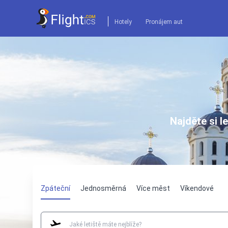
Hotely
Pronájem aut
Najděte si l
Zpáteční
Jednosměrná
Více měst
Víkendové