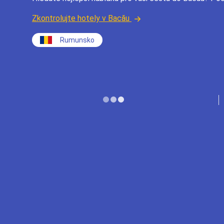
Zkontrolujte hotely v Bacău
Rumunsko