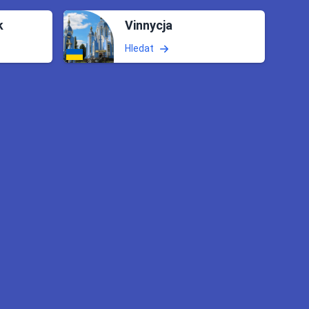
k
Vinnycja
Hledat