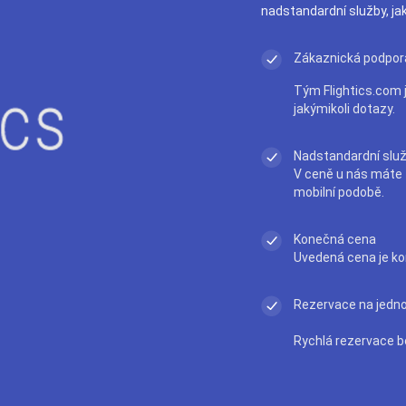
nadstandardní služby, ja
Zákaznická podpor
Tým Flightics.com j
jakýmikoli dotazy.
Nadstandardní slu
V ceně u nás máte t
mobilní podobě.
Konečná cena
Uvedená cena je ko
Rezervace na jedno 
Rychlá rezervace b