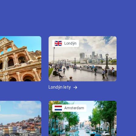
Londýn
Londýn lety
Amsterdam