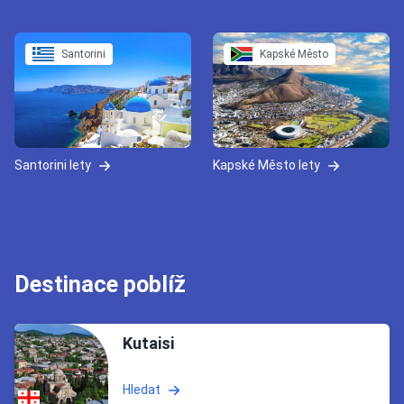
Santorini
Kapské Město
Santorini lety
Kapské Město lety
Destinace poblíž
Kutaisi
Hledat