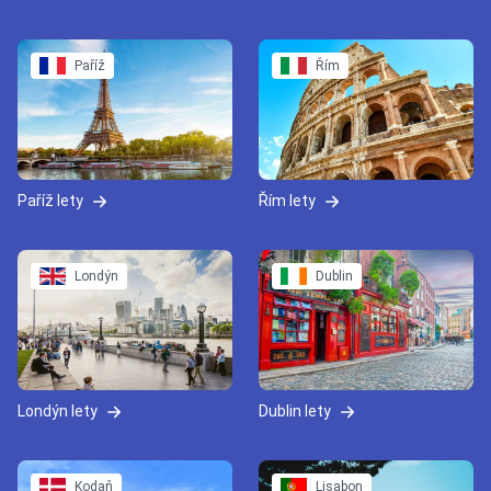
Paříž
Řím
Paříž lety
Řím lety
Londýn
Dublin
Londýn lety
Dublin lety
Kodaň
Lisabon