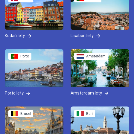
Kodaň lety
Lisabon lety
Porto
Amsterdam
Porto lety
Amsterdam lety
Brusel
Bari