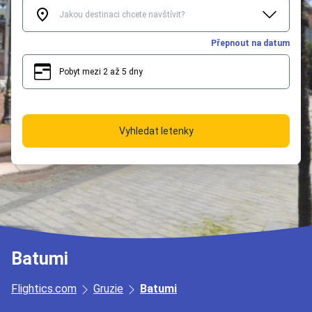
Přepnout na datum
Pobyt mezi 2 až 5 dny
2
5
Vyhledat letenky
Batumi
Flightics.com
Gruzie
Batumi