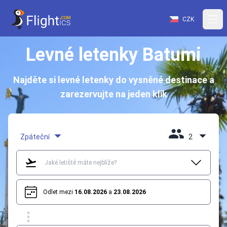
CZK
Levné letenky Batumi
Najděte si levné letenky do vysněné destinace a
zarezervujte na jeden klik
Zpáteční
2
Odlet mezi
16.08.2026
a
23.08.2026