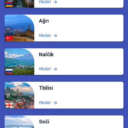
Hledat
Ağrı
Hledat
Nalčik
Hledat
Tbilisi
Hledat
Soči