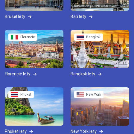
Brusel lety
Bari lety
Florencie
Bangkok
Florencie lety
Bangkok lety
Phuket
New York
Phuket lety
New York lety