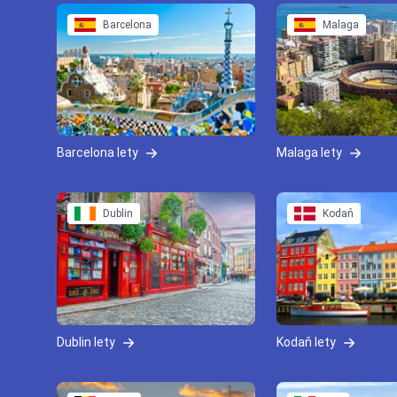
Barcelona
Malaga
Barcelona lety
Malaga lety
Dublin
Kodaň
Dublin lety
Kodaň lety