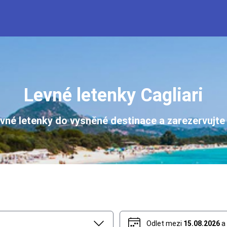
Levné letenky Cagliari
evné letenky do vysněné destinace a zarezervujte 
Odlet mezi
15.08.2026
a