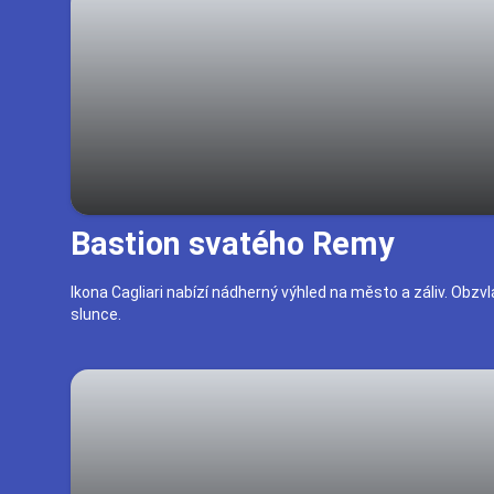
Bastion svatého Remy
Ikona Cagliari nabízí nádherný výhled na město a záliv. Ob
slunce.