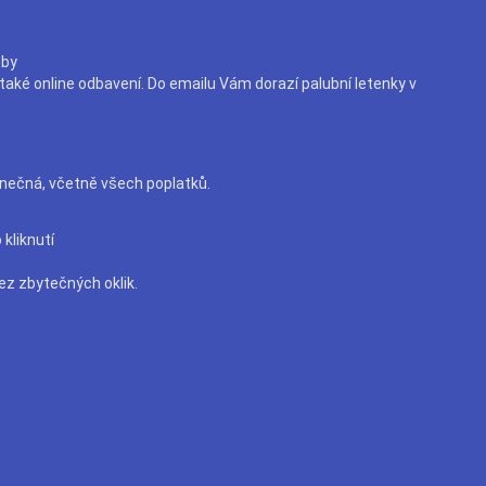
žby
aké online odbavení. Do emailu Vám dorazí palubní letenky v
nečná, včetně všech poplatků.
kliknutí
ez zbytečných oklik.