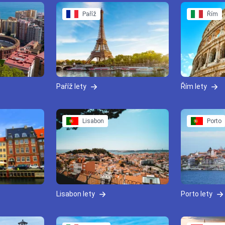
Paříž
Řím
Paříž lety
Řím lety
Lisabon
Porto
Lisabon lety
Porto lety