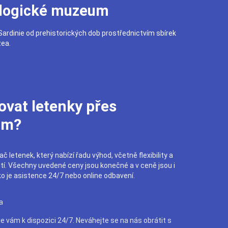
ologické muzeum
 Sardinie od prehistorických dob prostřednictvím sbírek
ea.
ovat letenky přes
om?
č letenek, který nabízí řadu výhod, včetně flexibility a
utí. Všechny uvedené ceny jsou konečné a v ceně jsou i
ko je asistence 24/7 nebo online odbavení.
a
e vám k dispozici 24/7. Neváhejte se na nás obrátit s