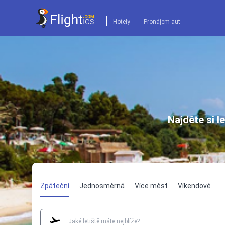
Hotely
Pronájem aut
Najděte si l
Zpáteční
Jednosměrná
Více měst
Víkendové