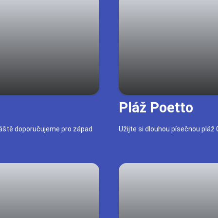
Pláž Poetto
zvláště doporučujeme pro západ
Užijte si dlouhou písečnou pláž 