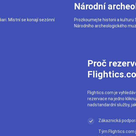
Národní arche
ri. Místní se konají sezónní
Prozkoumejte historii a kulturu
Národního archeologického muz
Proč rezerv
Flightics.c
Flightics.com je vyhledáva
rezervace na jedno klikn
nadstandardní služby, ja
Zákaznická podpor
Tým Flightics.com j