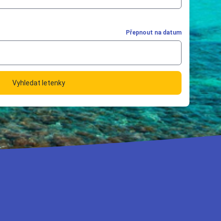
Přepnout na datum
Vyhledat letenky