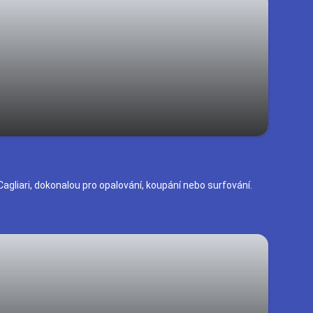
Cagliari, dokonalou pro opalování, koupání nebo surfování.