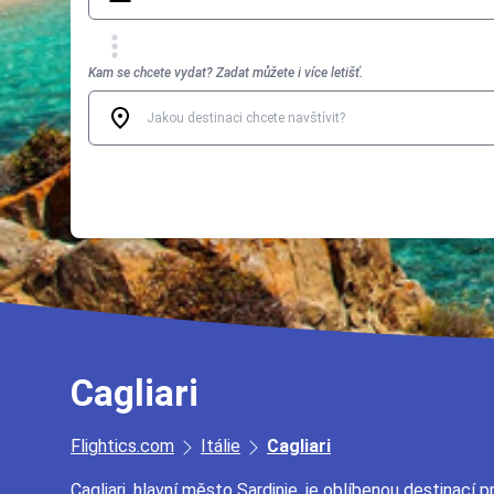
Kam se chcete vydat? Zadat můžete i více letišť.
Cagliari
Flightics.com
Itálie
Cagliari
Cagliari, hlavní město Sardinie, je oblíbenou destinací 