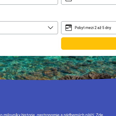
Pobyt mezi 2 až 5 dny
2
5
pro milovníky historie, gastronomie a nádherných pláží. Zde