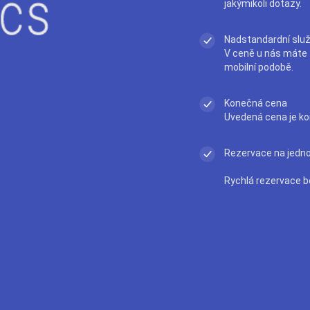
jakýmikoli dotazy.
Nadstandardní slu
V ceně u nás máte t
mobilní podobě.
Konečná cena
Uvedená cena je ko
Rezervace na jedno 
Rychlá rezervace b