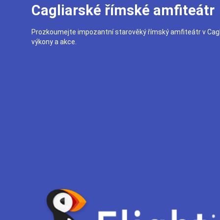
Cagliarské římské amfiteátr
Prozkoumejte impozantní starověký římský amfiteátr v Caglia
výkony a akce.