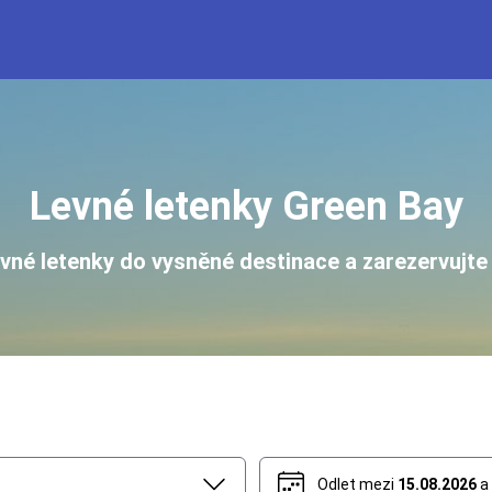
Levné letenky Green Bay
evné letenky do vysněné destinace a zarezervujte 
Odlet mezi
15.08.2026
a