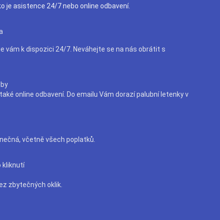
ko je asistence 24/7 nebo online odbavení.
a
e vám k dispozici 24/7. Neváhejte se na nás obrátit s
žby
aké online odbavení. Do emailu Vám dorazí palubní letenky v
nečná, včetně všech poplatků.
kliknutí
ez zbytečných oklik.