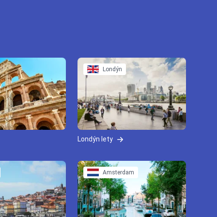
Londýn
Londýn lety
Amsterdam