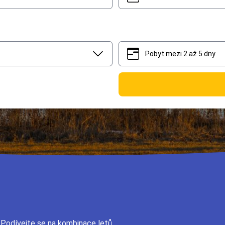
Pobyt mezi 2 až 5 dny
2
5
 Podívejte se na kombinace letů