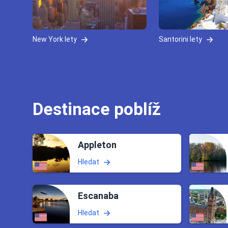
New York lety
Santorini lety
Destinace poblíž
Appleton
Hledat
Escanaba
Hledat