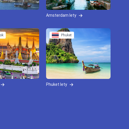
Amsterdam lety
ok
Phuket
Phuket lety