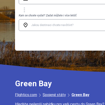
Kam se chcete vydat? Zadat můžete i více letišť.
Green Bay
Flightics.com
Spojené státy
Green Bay
Hledáte nejlepší nabídku pro vaši cestu do Green Bay?