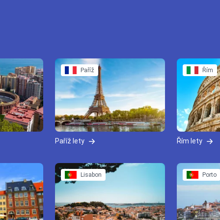
Paříž
Řím
Paříž lety
Řím lety
Lisabon
Porto