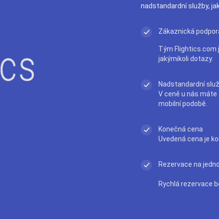
nadstandardní služby, ja
Zákaznická podpor
Tým Flightics.com j
jakýmikoli dotazy.
Nadstandardní slu
V ceně u nás máte t
mobilní podobě.
Konečná cena
Uvedená cena je ko
Rezervace na jedno 
Rychlá rezervace b