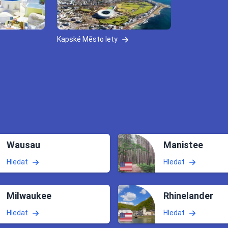
Kapské Město lety
Wausau
Manistee
Hledat
Hledat
Milwaukee
Rhinelander
Hledat
Hledat