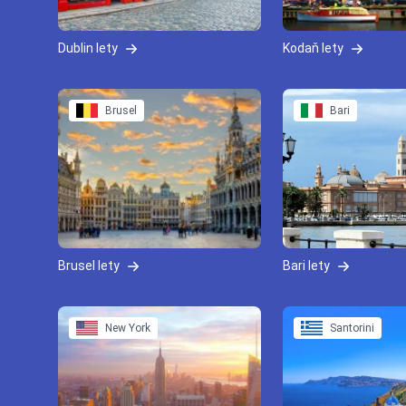
Dublin lety
Kodaň lety
Brusel
Bari
Brusel lety
Bari lety
New York
Santorini