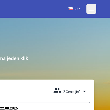
CZK
na jeden klik
2 Cestující
22.08.2026