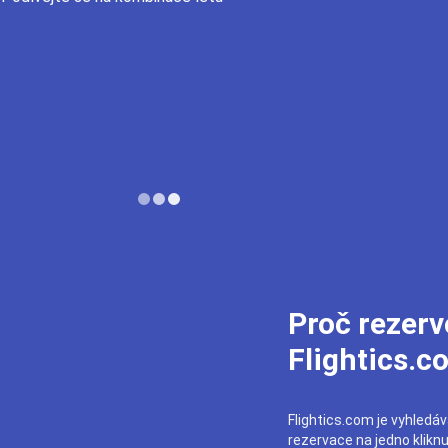
Proč rezerv
Flightics.c
Flightics.com je vyhledáva
rezervace na jedno klikn