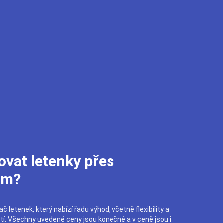
ovat letenky přes
om?
č letenek, který nabízí řadu výhod, včetně flexibility a
utí. Všechny uvedené ceny jsou konečné a v ceně jsou i