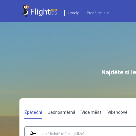
Hotely
Pronájem aut
Najděte si l
Zpáteční
Jednosměrná
Více měst
Víkendové