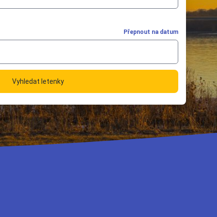
Přepnout na datum
Vyhledat letenky