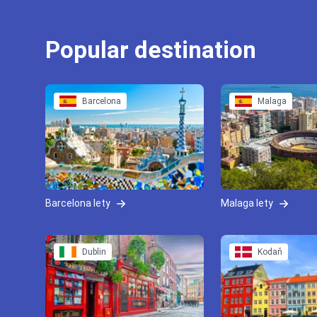
Popular destination
Barcelona
Malaga
Barcelona lety
Malaga lety
Dublin
Kodaň