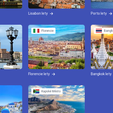
Lisabon lety
Porto lety
Florencie
Bangk
Florencie lety
Bangkok lety
Kapské Město