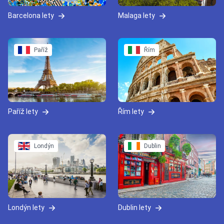
Barcelona lety
Malaga lety
Paříž
Řím
Paříž lety
Řím lety
Londýn
Dublin
Londýn lety
Dublin lety