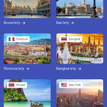
Brusel lety
Bari lety
Florencie
Bangkok
Florencie lety
Bangkok lety
Phuket
New York