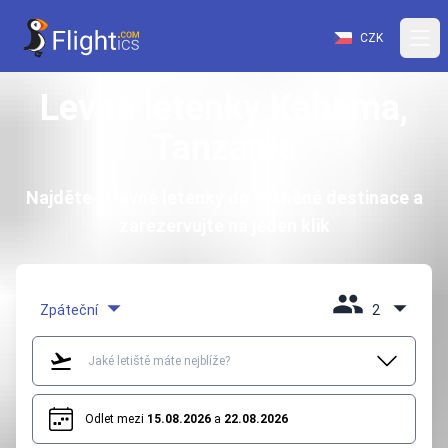
CZK
Levné letenky Kahama,
Tanzania
Najděte si levné letenky do vysněné destinace a
zarezervujte na jeden klik
Zpáteční
2
Odlet mezi
15.08.2026
a
22.08.2026