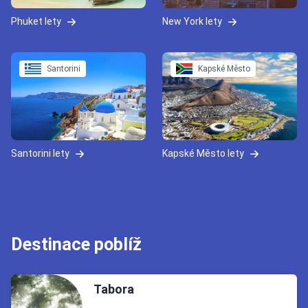
Phuket lety
New York lety
Santorini
Kapské Město
Santorini lety
Kapské Město lety
Destinace poblíž
Tabora