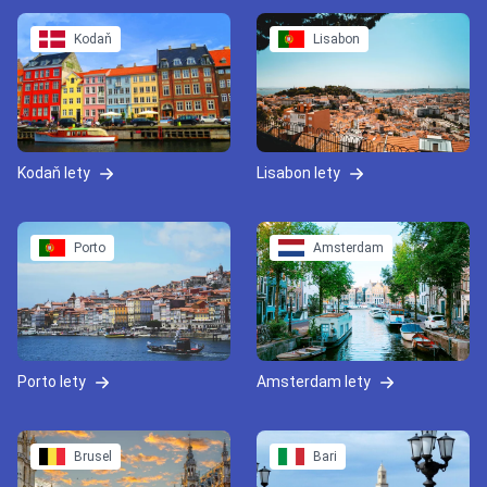
Kodaň
Lisabon
Kodaň lety
Lisabon lety
Porto
Amsterdam
Porto lety
Amsterdam lety
Brusel
Bari