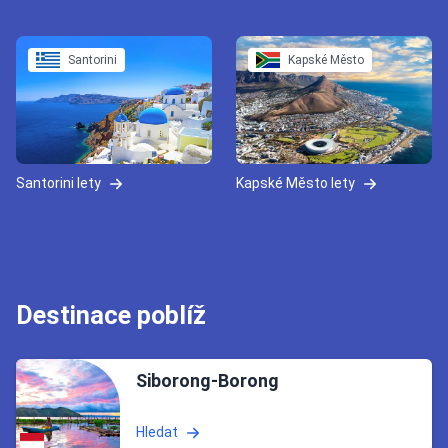
Santorini
Kapské Město
Santorini lety
Kapské Město lety
Destinace poblíž
Siborong-Borong
Hledat