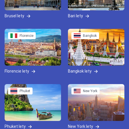
Brusel lety
Bari lety
Florencie
Bangkok
Florencie lety
Bangkok lety
Phuket
New York
Phuket lety
New York lety