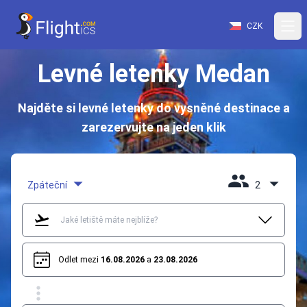
CZK
Levné letenky Medan
Najděte si levné letenky do vysněné destinace a
zarezervujte na jeden klik
Zpáteční
2
Odlet mezi
16.08.2026
a
23.08.2026