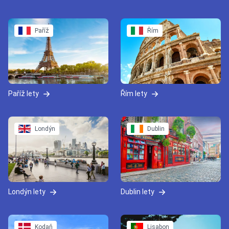
Paříž
Řím
Paříž lety
Řím lety
Londýn
Dublin
Londýn lety
Dublin lety
Kodaň
Lisabon