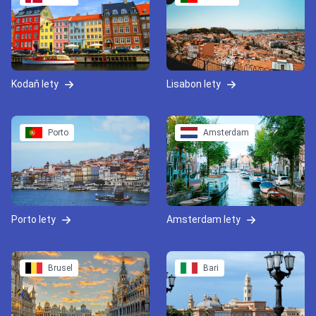
Kodaň lety
Lisabon lety
Porto
Amsterdam
Porto lety
Amsterdam lety
Brusel
Bari