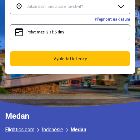
Přepnout na datum
Pobyt mezi 2 až 5 dny
2
5
Vyhledat letenky
Medan
Flightics.com
Indonésie
Medan