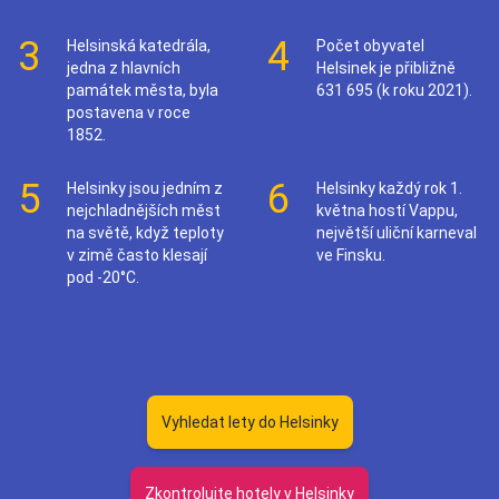
3
4
Helsinská katedrála,
Počet obyvatel
jedna z hlavních
Helsinek je přibližně
památek města, byla
631 695 (k roku 2021).
postavena v roce
1852.
5
6
Helsinky jsou jedním z
Helsinky každý rok 1.
nejchladnějších měst
května hostí Vappu,
na světě, když teploty
největší uliční karneval
v zimě často klesají
ve Finsku.
pod -20°C.
Vyhledat lety do Helsinky
Zkontrolujte hotely v Helsinky