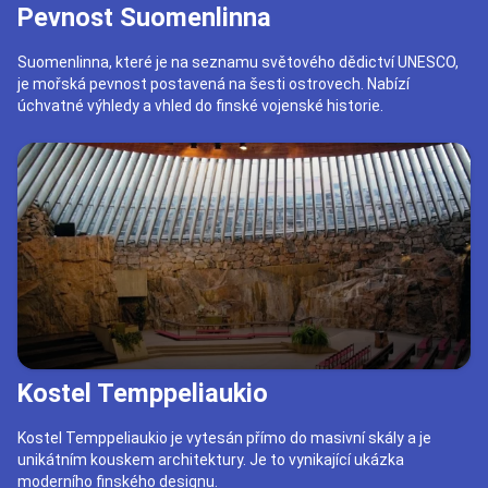
Pevnost Suomenlinna
Helsinki HEL
Suomenlinna, které je na seznamu světového dědictví UNESCO,
je mořská pevnost postavená na šesti ostrovech. Nabízí
úchvatné výhledy a vhled do finské vojenské historie.
Rezervovat za 2010 Kč
Kostel Temppeliaukio
Kostel Temppeliaukio je vytesán přímo do masivní skály a je
unikátním kouskem architektury. Je to vynikající ukázka
moderního finského designu.