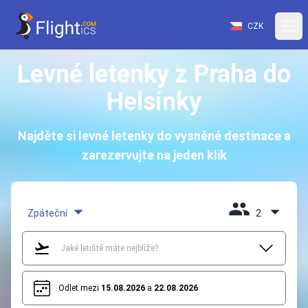
CZK
Levné letenky z Praha do
Helsinky
Najděte si levné letenky do vysněné destinace a
zarezervujte na jeden klik
Zpáteční
2
Odlet mezi
15.08.2026
a
22.08.2026