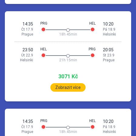
17 září 14:35
Prague
Helsinki
*Pá 18.9
PRG
HEL
14:35
10:20
Čt 17.9
Pá 18.9
1h
30min
Prague
18h 45min
Helsinki
14:35
Prague (PRG)
16:05
Brussels (CRL)
HEL
PRG
23:50
20:05
Út 22.9
St 23.9
Helsinki
21h 15min
Prague
Přestup 14 h 35 min
3071 Kč
2h
40min
Zobrazit více
06:40
Brussels (CRL)
10:20
Helsinki (HEL)
17 září 14:35
Prague
Helsinki
*Pá 18.9
Pobyt 4 dny a 13 h
PRG
HEL
14:35
10:20
Podívejte se na cenu ubytování
Čt 17.9
Pá 18.9
1h
30min
Prague
18h 45min
Helsinki
14:35
Prague (PRG)