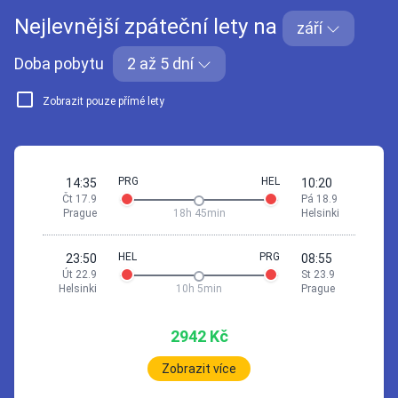
Nejlevnější zpáteční lety na
září
Doba pobytu
2 až 5 dní
Zobrazit pouze přímé lety
PRG
HEL
14:35
10:20
Čt 17.9
Pá 18.9
Prague
18h 45min
Helsinki
HEL
PRG
23:50
08:55
Út 22.9
St 23.9
Helsinki
10h 5min
Prague
2942 Kč
Zobrazit více