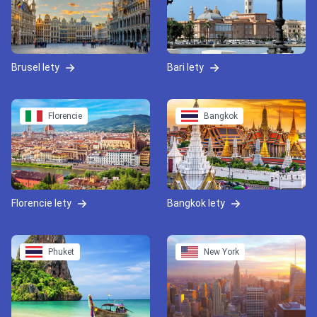
Brusel lety
Bari lety
Florencie
Bangkok
Florencie lety
Bangkok lety
Phuket
New York