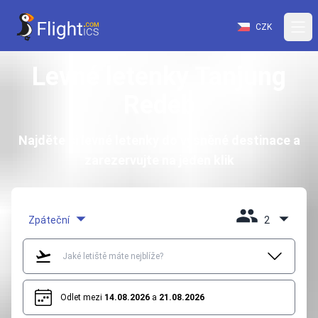
CZK
Levné letenky Tanjung
Redeb
Najděte si levné letenky do vysněné destinace a
zarezervujte na jeden klik
Zpáteční
2
Odlet mezi
14.08.2026
a
21.08.2026