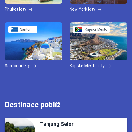
Phuket lety
New York lety
Santorini
Kapské Město
Santorini lety
Kapské Město lety
Destinace poblíž
Tanjung Selor