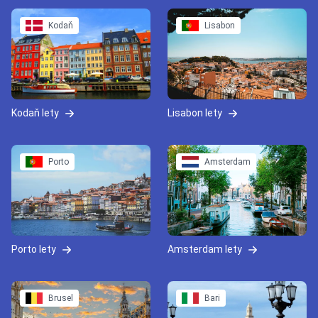
Kodaň
Lisabon
Kodaň lety
Lisabon lety
Porto
Amsterdam
Porto lety
Amsterdam lety
Brusel
Bari