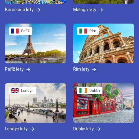
Barcelona lety
Malaga lety
Paříž
Řím
Paříž lety
Řím lety
Londýn
Dublin
Londýn lety
Dublin lety