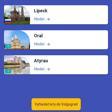
Lipeck
Hledat
Oral
Hledat
Atyrau
Hledat
Vyhledat lety do Volgograd