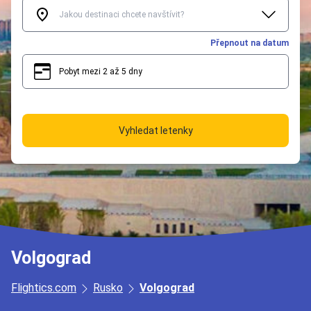
Přepnout na datum
Pobyt mezi 2 až 5 dny
2
5
Vyhledat letenky
Volgograd
Flightics.com
Rusko
Volgograd