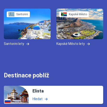
Santorini
Kapské Město
Santorini lety
Kapské Město lety
Destinace poblíž
Elista
Hledat