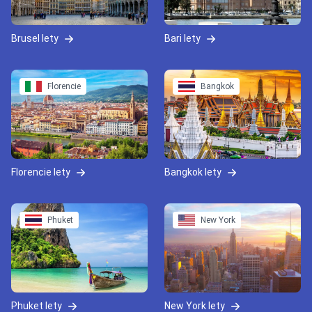
Brusel lety
Bari lety
Florencie
Bangkok
Florencie lety
Bangkok lety
Phuket
New York
Phuket lety
New York lety