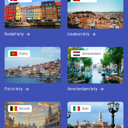
Kodaň lety
Lisabon lety
Porto
Amsterdam
Porto lety
Amsterdam lety
Brusel
Bari