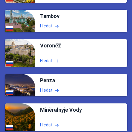
Tambov
Hledat
Voroněž
Hledat
Penza
Hledat
Miněralnyje Vody
Hledat