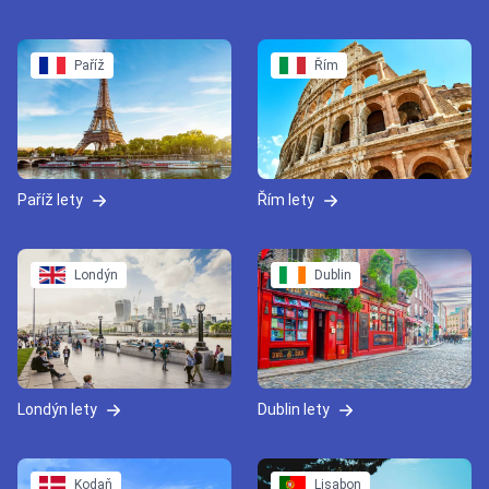
Paříž
Řím
Paříž lety
Řím lety
Londýn
Dublin
Londýn lety
Dublin lety
Kodaň
Lisabon