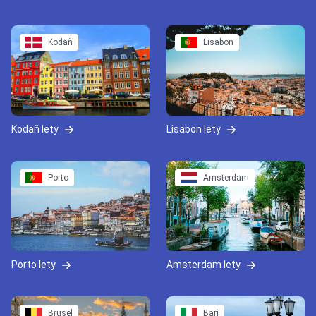
Kodaň
Lisabon
Kodaň lety
Lisabon lety
Porto
Amsterdam
Porto lety
Amsterdam lety
Brusel
Bari