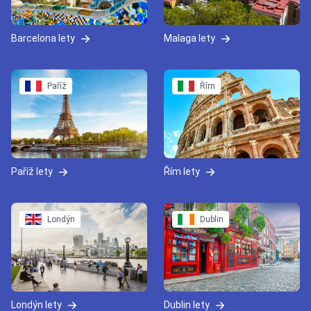
Barcelona lety
Malaga lety
Paříž
Řím
Paříž lety
Řím lety
Londýn
Dublin
Londýn lety
Dublin lety