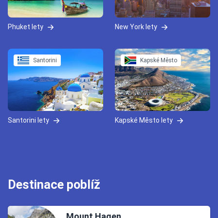
Phuket lety
New York lety
Santorini
Kapské Město
Santorini lety
Kapské Město lety
Destinace poblíž
Mount Hagen