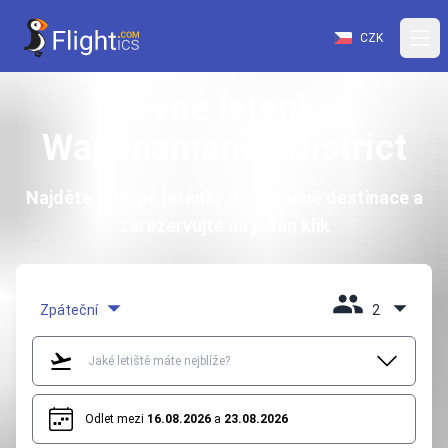
CZK
Levné letenky
Wapenamanda District
Najděte si levné letenky do vysněné destinace a
zarezervujte na jeden klik
Zpáteční
2
Odlet mezi
16.08.2026
a
23.08.2026