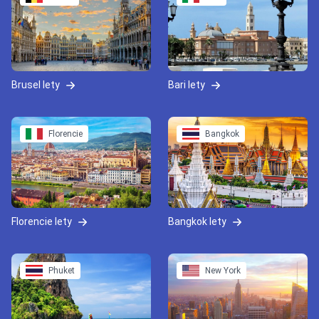
Brusel lety
Bari lety
Florencie
Bangkok
Florencie lety
Bangkok lety
Phuket
New York