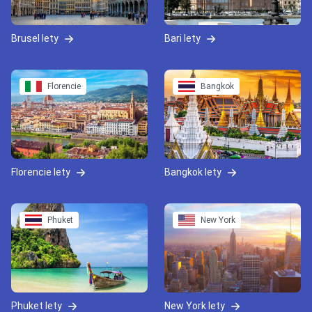
Brusel lety
Bari lety
Florencie
Bangkok
Florencie lety
Bangkok lety
Phuket
New York
Phuket lety
New York lety