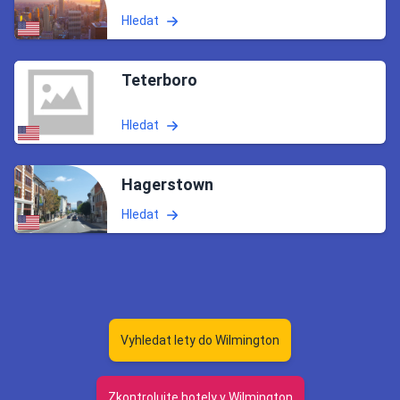
Hledat
Teterboro
Hledat
Hagerstown
Hledat
Vyhledat lety do Wilmington
Zkontrolujte hotely v Wilmington