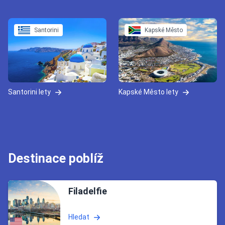
Santorini
Kapské Město
Santorini lety
Kapské Město lety
Destinace poblíž
Filadelfie
Hledat