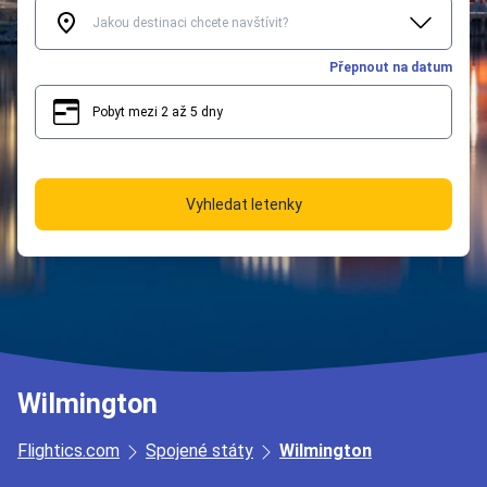
Přepnout na datum
Pobyt mezi 2 až 5 dny
2
5
Vyhledat letenky
Wilmington
Flightics.com
Spojené státy
Wilmington