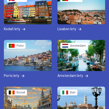
Kodaň lety
Lisabon lety
Porto
Amsterdam
Porto lety
Amsterdam lety
Brusel
Bari