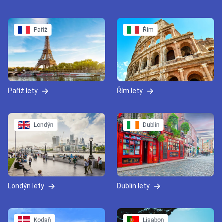
Paříž
Řím
Paříž lety
Řím lety
Londýn
Dublin
Londýn lety
Dublin lety
Kodaň
Lisabon