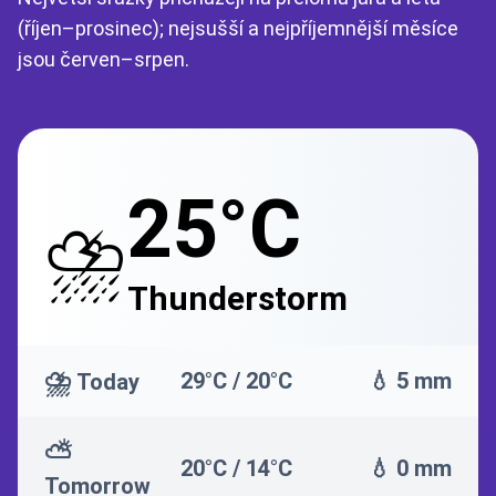
(říjen–prosinec); nejsušší a nejpříjemnější měsíce
jsou červen–srpen.
25°C
⛈️
Thunderstorm
⛈️
29°C / 20°C
💧 5 mm
Today
⛅
20°C / 14°C
💧 0 mm
Tomorrow