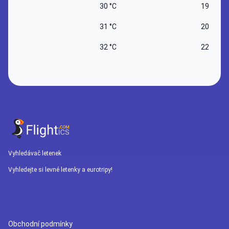
30 °C
19 °C
31 °C
20 °C
32 °C
22 °C
Vyhledávač letenek
Vyhledejte si levné letenky a eurotripy!
Obchodní podmínky