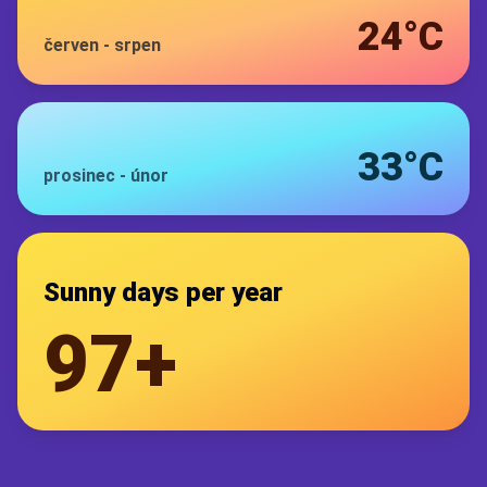
24°C
červen
-
srpen
33°C
prosinec
-
únor
Sunny days per year
97+