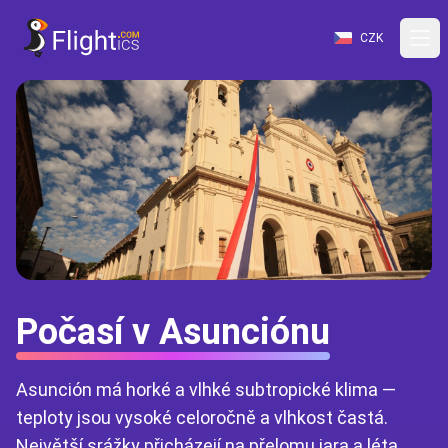
CZK
Počasí v Asunciónu
Asunción má horké a vlhké subtropické klima —
teploty jsou vysoké celoročně a vlhkost častá.
Největší srážky přicházejí na přelomu jara a léta