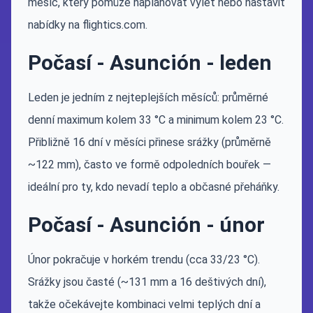
měsíc, který pomůže naplánovat výlet nebo nastavit
nabídky na flightics.com.
Počasí - Asunción - leden
Leden je jedním z nejteplejších měsíců: průměrné
denní maximum kolem 33 °C a minimum kolem 23 °C.
Přibližně 16 dní v měsíci přinese srážky (průměrně
~122 mm), často ve formě odpoledních bouřek —
ideální pro ty, kdo nevadí teplo a občasné přeháňky.
Počasí - Asunción - únor
Únor pokračuje v horkém trendu (cca 33/23 °C).
Srážky jsou časté (~131 mm a 16 deštivých dní),
takže očekávejte kombinaci velmi teplých dní a