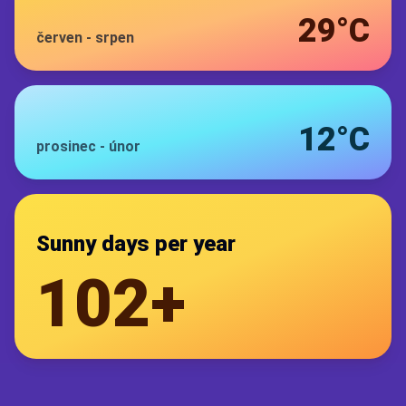
29°C
červen
-
srpen
12°C
prosinec
-
únor
Sunny days per year
102+