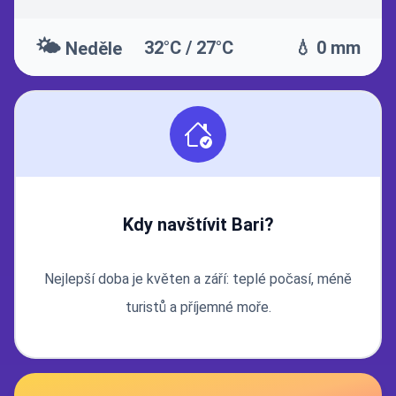
🌤️
32°C / 27°C
💧 0 mm
Neděle
Kdy navštívit Bari?
Nejlepší doba je květen a září: teplé počasí, méně
turistů a příjemné moře.