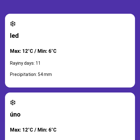
❄️
led
Max: 12°C / Min: 6°C
Rayiny days: 11
Precipitation: 54 mm
❄️
úno
Max: 12°C / Min: 6°C