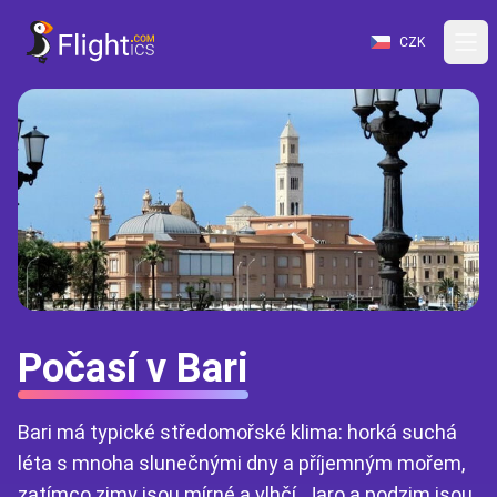
CZK
Počasí v Bari
Bari má typické středomořské klima: horká suchá
léta s mnoha slunečnými dny a příjemným mořem,
zatímco zimy jsou mírné a vlhčí. Jaro a podzim jsou