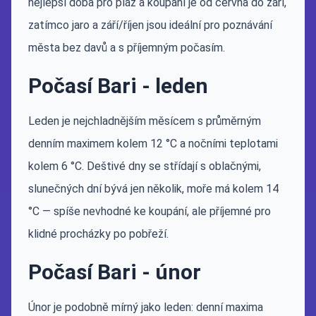
nejlepší doba pro pláž a koupání je od června do září,
zatímco jaro a září/říjen jsou ideální pro poznávání
města bez davů a s příjemným počasím.
Počasí Bari - leden
Leden je nejchladnějším měsícem s průměrným
denním maximem kolem 12 °C a nočními teplotami
kolem 6 °C. Deštivé dny se střídají s oblačnými,
slunečných dní bývá jen několik, moře má kolem 14
°C — spíše nevhodné ke koupání, ale příjemné pro
klidné procházky po pobřeží.
Počasí Bari - únor
Únor je podobně mírný jako leden: denní maxima