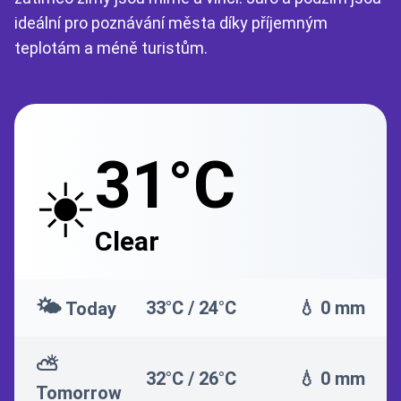
ideální pro poznávání města díky příjemným
teplotám a méně turistům.
31°C
☀️
Clear
🌤️
33°C / 24°C
💧 0 mm
Today
⛅
32°C / 26°C
💧 0 mm
Tomorrow