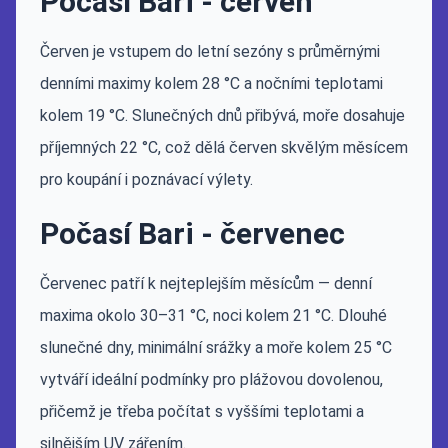
Počasí Bari - červen
Červen je vstupem do letní sezóny s průměrnými
denními maximy kolem 28 °C a nočními teplotami
kolem 19 °C. Slunečných dnů přibývá, moře dosahuje
příjemných 22 °C, což dělá červen skvělým měsícem
pro koupání i poznávací výlety.
Počasí Bari - červenec
Červenec patří k nejteplejším měsícům — denní
maxima okolo 30–31 °C, noci kolem 21 °C. Dlouhé
slunečné dny, minimální srážky a moře kolem 25 °C
vytváří ideální podmínky pro plážovou dovolenou,
přičemž je třeba počítat s vyššími teplotami a
silnějším UV zářením.