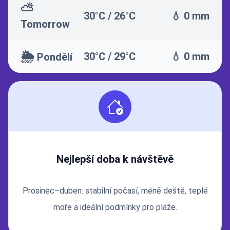
⛅
30°C / 26°C
💧 0 mm
Tomorrow
🌦️
30°C / 29°C
💧 0 mm
Pondělí
Nejlepší doba k návštěvě
Prosinec–duben: stabilní počasí, méně deště, teplé
moře a ideální podmínky pro pláže.