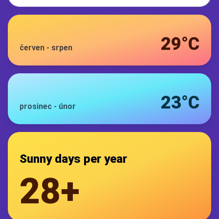
29°C
červen
-
srpen
23°C
prosinec
-
únor
Sunny days per year
28+