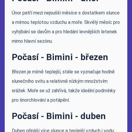
Únor patří mezi nejsušší měsíce s dostatkem slunce
a mírnou teplotou vzduchu a moře. Skvělý měsíc pro
vyhýbání se davům a pro hledání levnějších letenek
mimo hlavní sezónu.
Počasí - Bimini - březen
Březen je mírně teplejší, stále se vyznačuje hodně
slunečního svitu a relativně nízkým množstvím
srážek. Moře se už zahřívá, takže ideální podmínky
pro šnorchlování a potápění.
Počasí - Bimini - duben
Duben přináší více slunce a teplejší vzduch i vodu;