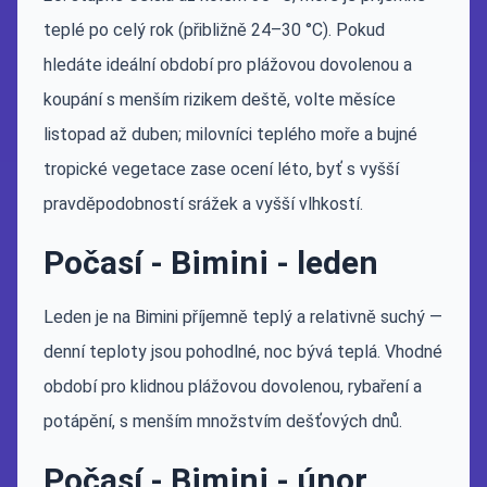
teplé po celý rok (přibližně 24–30 °C). Pokud
hledáte ideální období pro plážovou dovolenou a
koupání s menším rizikem deště, volte měsíce
listopad až duben; milovníci teplého moře a bujné
tropické vegetace zase ocení léto, byť s vyšší
pravděpodobností srážek a vyšší vlhkostí.
Počasí - Bimini - leden
Leden je na Bimini příjemně teplý a relativně suchý —
denní teploty jsou pohodlné, noc bývá teplá. Vhodné
období pro klidnou plážovou dovolenou, rybaření a
potápění, s menším množstvím dešťových dnů.
Počasí - Bimini - únor