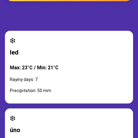
❄️
led
Max: 23°C / Min: 21°C
Rayiny days: 7
Precipitation: 50 mm
❄️
úno