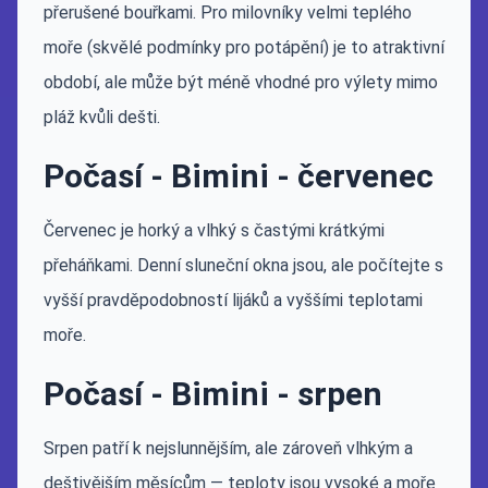
přerušené bouřkami. Pro milovníky velmi teplého
moře (skvělé podmínky pro potápění) je to atraktivní
období, ale může být méně vhodné pro výlety mimo
pláž kvůli dešti.
Počasí - Bimini - červenec
Červenec je horký a vlhký s častými krátkými
přeháňkami. Denní sluneční okna jsou, ale počítejte s
vyšší pravděpodobností lijáků a vyššími teplotami
moře.
Počasí - Bimini - srpen
Srpen patří k nejslunnějším, ale zároveň vlhkým a
deštivějším měsícům — teploty jsou vysoké a moře