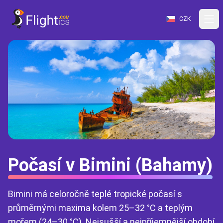
CZK
Počasí v Bimini (Bahamy)
Bimini má celoročně teplé tropické počasí s
průměrnými maxima kolem 25–32 °C a teplým
mořem (24–30 °C). Nejsušší a nejpříjemnější období