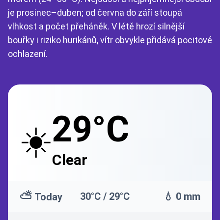
je prosinec–duben; od června do září stoupá
vlhkost a počet přeháněk. V létě hrozí silnější
bouřky i riziko hurikánů, vítr obvykle přidává pocitové
ochlazení.
29°C
☀️
Clear
⛅
30°C / 29°C
💧 0 mm
Today