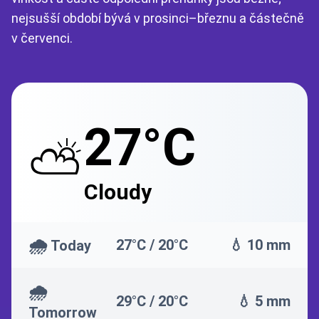
nejsušší období bývá v prosinci–březnu a částečně
v červenci.
27°C
⛅
Cloudy
🌧️
27°C / 20°C
💧 10 mm
Today
🌧️
29°C / 20°C
💧 5 mm
Tomorrow