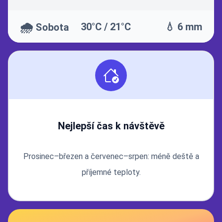
🌧️
30°C / 21°C
💧 6 mm
Sobota
Nejlepší čas k návštěvě
Prosinec–březen a červenec–srpen: méně deště a
příjemné teploty.