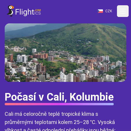
CZK
Počasí v Cali, Kolumbie
Cali má celoročně teplé tropické klima s
průměrnými teplotami kolem 25–28 °C. Vysoká
vlhkost a časté odpolední přeháňky jsou běžné;