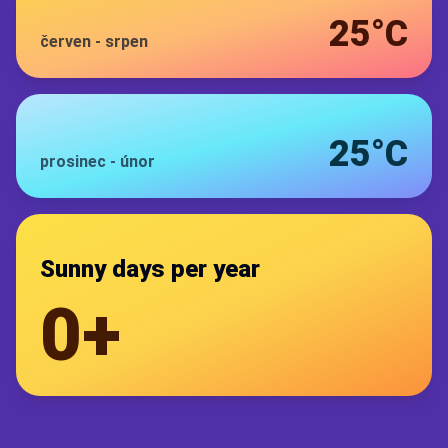
25°C
červen
-
srpen
25°C
prosinec
-
únor
Sunny days per year
0+