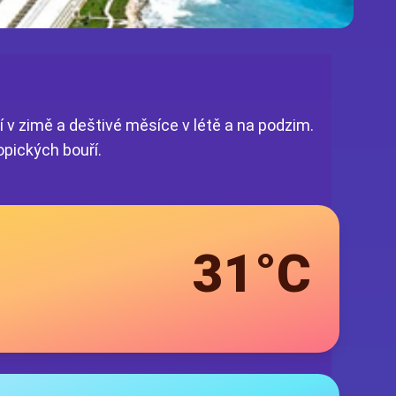
í v zimě a deštivé měsíce v létě a na podzim.
opických bouří.
31°C