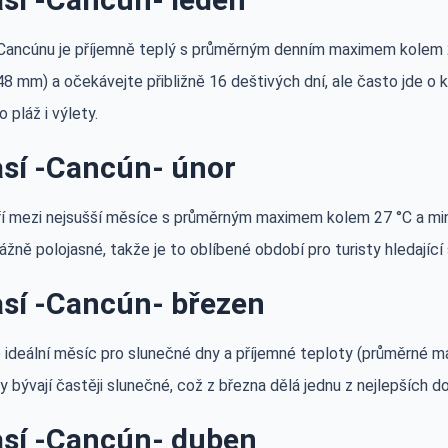
Cancúnu je příjemně teplý s průměrným denním maximem kolem 26
8 mm) a očekávejte přibližně 16 deštivých dní, ale často jde o 
o pláž i výlety.
sí -Cancún- únor
ří mezi nejsušší měsíce s průměrným maximem kolem 27 °C a min
ážně polojasné, takže je to oblíbené období pro turisty hledající 
sí -Cancún- březen
 ideální měsíc pro slunečné dny a příjemné teploty (průměrné max
 bývají častěji slunečné, což z března dělá jednu z nejlepších d
sí -Cancún- duben