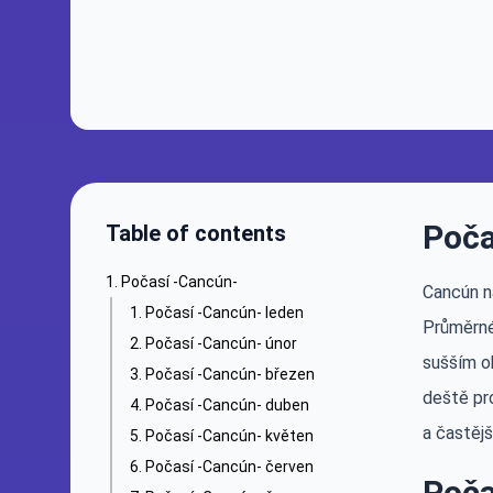
Poča
Table of contents
Počasí -Cancún-
Cancún n
Počasí -Cancún- leden
Průměrné
Počasí -Cancún- únor
sušším o
Počasí -Cancún- březen
deště pro
Počasí -Cancún- duben
a častějš
Počasí -Cancún- květen
Počasí -Cancún- červen
Poča