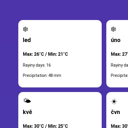
❄️
❄️
led
úno
Max: 26°C / Min: 21°C
Max: 27
Rayiny days: 16
Rayiny da
Precipitation: 48 mm
Precipit
🌤️
☀️
kvě
čvn
Max: 30°C / Min: 25°C
Max: 30