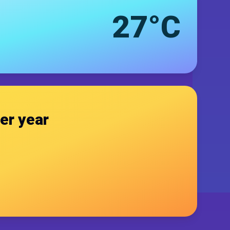
27°C
er year