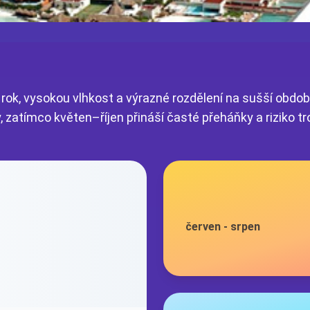
 rok, vysokou vlhkost a výrazné rozdělení na sušší obdob
, zatímco květen–říjen přináší časté přeháňky a riziko tr
červen
-
srpen