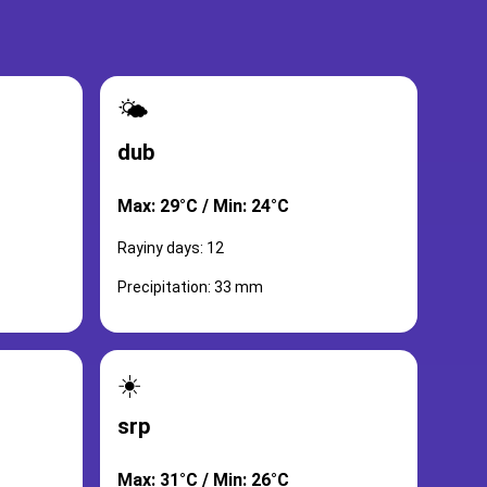
🌤️
dub
Max: 29°C / Min: 24°C
Rayiny days: 12
Precipitation: 33 mm
☀️
srp
Max: 31°C / Min: 26°C