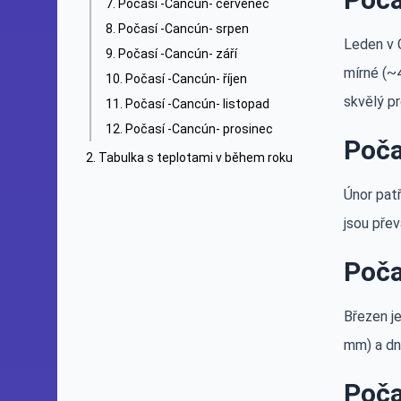
Počasí -Cancún- červenec
Počasí -Cancún- srpen
Leden v 
Počasí -Cancún- září
mírné (~4
Počasí -Cancún- říjen
skvělý pr
Počasí -Cancún- listopad
Počasí -Cancún- prosinec
Poča
Tabulka s teplotami v během roku
Únor pat
jsou přev
Poča
Březen je
mm) a dny
Poča