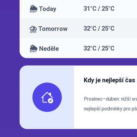
🌦️
31°C / 25°C
Today
⛈️
32°C / 25°C
Tomorrow
🌦️
32°C / 25°C
Neděle
Kdy je nejlepší čas
Prosinec–duben: nižší sr
nejlepší podmínky pro plá