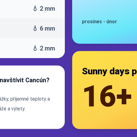
💧 2 mm
prosinec
-
únor
💧 6 mm
💧 2 mm
Sunny days p
 navštívit Cancún?
16+
ážky, příjemné teploty a
že a výlety.