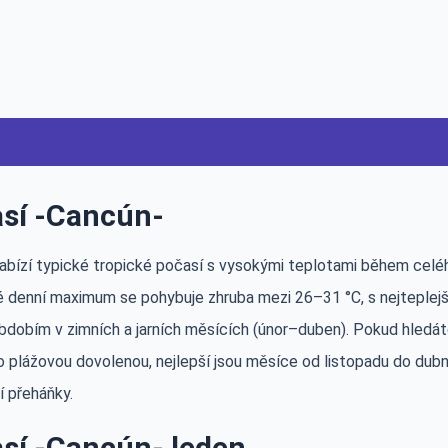
sí -Cancún-
abízí typické tropické počasí s vysokými teplotami během celého
 denní maximum se pohybuje zhruba mezi 26–31 °C, s nejteplejší
bdobím v zimních a jarních měsících (únor–duben). Pokud hledát
 plážovou dovolenou, nejlepší jsou měsíce od listopadu do dubna
í přeháňky.
sí -Cancún- leden