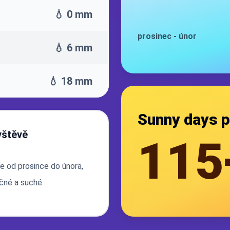
💧 0 mm
prosinec
-
únor
💧 6 mm
💧 18 mm
Sunny days p
vštěvě
115
je od prosince do února,
ečné a suché.