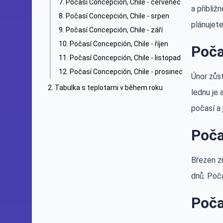
Počasí Concepción, Chile - červenec
a přibliž
Počasí Concepción, Chile - srpen
plánujete
Počasí Concepción, Chile - září
Počasí Concepción, Chile - říjen
Poča
Počasí Concepción, Chile - listopad
Počasí Concepción, Chile - prosinec
Únor zůst
Tabulka s teplotami v během roku
lednu je 
počasí a
Poča
Březen z
dnů. Poča
Poča