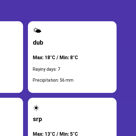
🌤️
dub
Max: 18°C / Min: 8°C
Rayiny days: 7
Precipitation: 56 mm
☀️
srp
Max: 13°C / Min: 5°C