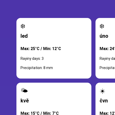
❄️
❄️
led
úno
Max: 25°C / Min: 12°C
Max: 24
Rayiny days: 3
Rayiny da
Precipitation: 8 mm
Precipit
🌤️
☀️
kvě
čvn
Max: 15°C / Min: 7°C
Max: 12°