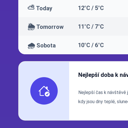
⛅
12°C / 5°C
Today
🌦️
11°C / 7°C
Tomorrow
🌧️
10°C / 6°C
Sobota
Nejlepší doba k ná
Nejlepší čas k návštěvě 
kdy jsou dny teplé, slun