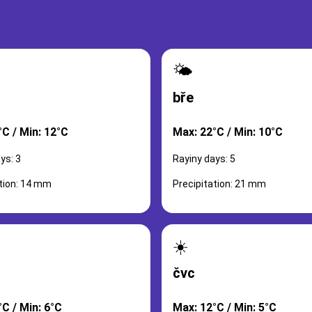
🌤️
bře
°C / Min: 12°C
Max: 22°C / Min: 10°C
ys: 3
Rayiny days: 5
ation: 14 mm
Precipitation: 21 mm
☀️
čvc
C / Min: 6°C
Max: 12°C / Min: 5°C