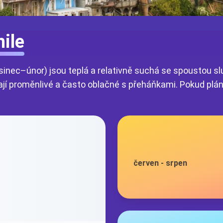
ile
sinec–únor) jsou teplá a relativně suchá se spoustou s
jí proměnlivé a často oblačné s přeháňkami. Pokud plánuje
červen
-
srpen