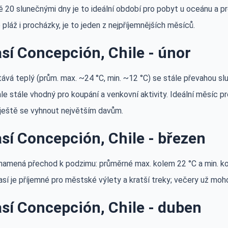
ně 20 slunečnými dny je to ideální období pro pobyt u oceánu a pro
 pláž i procházky, je to jeden z nejpříjemnějších měsíců.
sí Concepción, Chile - únor
ává teplý (prům. max. ~24 °C, min. ~12 °C) se stále převahou sl
ale stále vhodný pro koupání a venkovní aktivity. Ideální měsíc pr
 ještě se vyhnout největším davům.
sí Concepción, Chile - březen
namená přechod k podzimu: průměrné max. kolem 22 °C a min. kol
sí je příjemné pro městské výlety a kratší treky; večery už moho
sí Concepción, Chile - duben