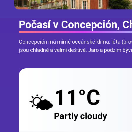
Počasí v Concepción, Ch
Concepción má mírné oceánské klima: léta (pro
jsou chladné a velmi deštivé. Jaro a podzim býva
11°C
🌤️
Partly cloudy