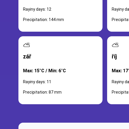
Rayiny days: 12
Rayiny da
Precipitation: 144 mm
Precipit
⛅
⛅
zář
říj
Max: 15°C / Min: 6°C
Max: 17°
Rayiny days: 11
Rayiny da
Precipitation: 87 mm
Precipit