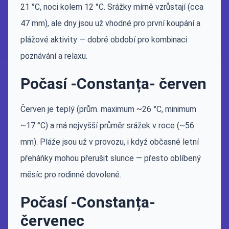
21 °C, noci kolem 12 °C. Srážky mírně vzrůstají (cca
47 mm), ale dny jsou už vhodné pro první koupání a
plážové aktivity — dobré období pro kombinaci
poznávání a relaxu.
Počasí -Constanța- červen
Červen je teplý (prům. maximum ~26 °C, minimum
~17 °C) a má nejvyšší průměr srážek v roce (~56
mm). Pláže jsou už v provozu, i když občasné letní
přeháňky mohou přerušit slunce — přesto oblíbený
měsíc pro rodinné dovolené.
Počasí -Constanța-
červenec