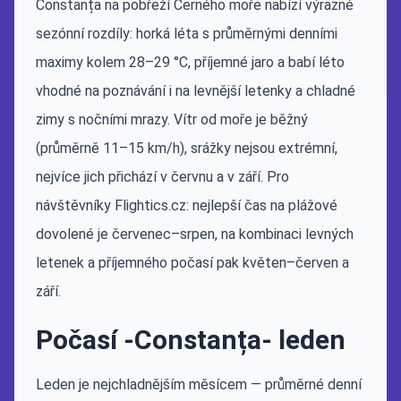
Constanța na pobřeží Černého moře nabízí výrazné
sezónní rozdíly: horká léta s průměrnými denními
maximy kolem 28–29 °C, příjemné jaro a babí léto
vhodné na poznávání i na levnější letenky a chladné
zimy s nočními mrazy. Vítr od moře je běžný
(průměrně 11–15 km/h), srážky nejsou extrémní,
nejvíce jich přichází v červnu a v září. Pro
návštěvníky Flightics.cz: nejlepší čas na plážové
dovolené je červenec–srpen, na kombinaci levných
letenek a příjemného počasí pak květen–červen a
září.
Počasí -Constanța- leden
Leden je nejchladnějším měsícem — průměrné denní