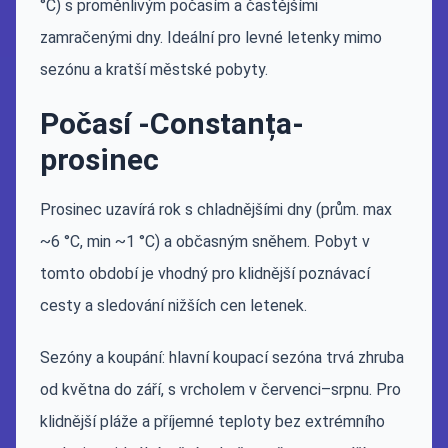
°C) s proměnlivým počasím a častějšími
zamračenými dny. Ideální pro levné letenky mimo
sezónu a kratší městské pobyty.
Počasí -Constanța-
prosinec
Prosinec uzavírá rok s chladnějšími dny (prům. max
~6 °C, min ~1 °C) a občasným sněhem. Pobyt v
tomto období je vhodný pro klidnější poznávací
cesty a sledování nižších cen letenek.
Sezóny a koupání: hlavní koupací sezóna trvá zhruba
od května do září, s vrcholem v červenci–srpnu. Pro
klidnější pláže a příjemné teploty bez extrémního