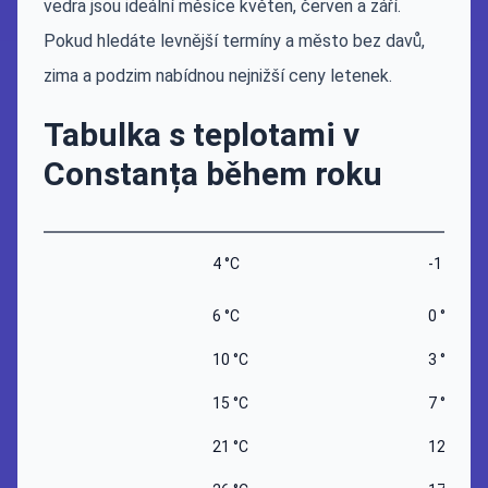
vedra jsou ideální měsíce květen, červen a září.
Pokud hledáte levnější termíny a město bez davů,
zima a podzim nabídnou nejnižší ceny letenek.
Tabulka s teplotami v
Constanța během roku
4 °C
-1 °C
6 °C
0 °C
10 °C
3 °C
15 °C
7 °C
21 °C
12 °C