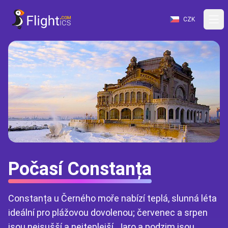
CZK
Počasí Constanța
Constanța u Černého moře nabízí teplá, slunná léta
ideální pro plážovou dovolenou; červenec a srpen
jsou nejsušší a nejteplejší. Jaro a podzim jsou