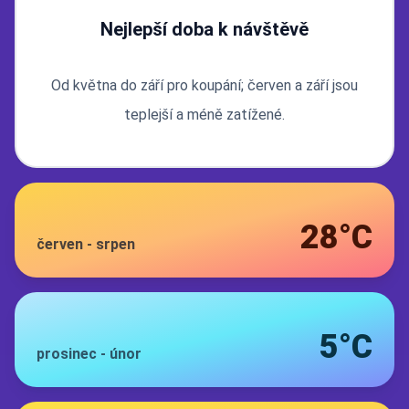
Nejlepší doba k návštěvě
Od května do září pro koupání; červen a září jsou
teplejší a méně zatížené.
28°C
červen
-
srpen
5°C
prosinec
-
únor