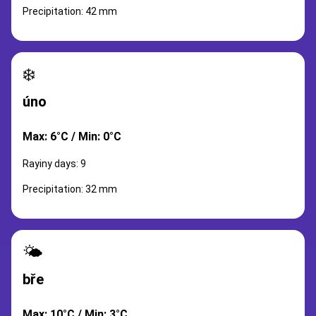
Precipitation: 42 mm
❄️
úno
Max: 6°C / Min: 0°C
Rayiny days: 9
Precipitation: 32 mm
🌤️
bře
Max: 10°C / Min: 3°C