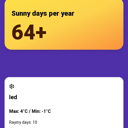
Sunny days per year
64+
❄️
led
Max: 4°C / Min: -1°C
Rayiny days: 10