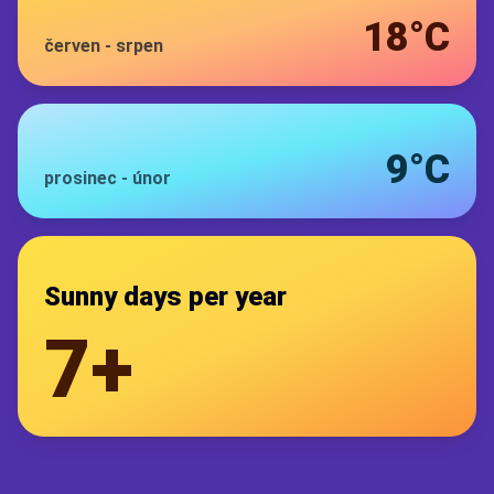
18°C
červen
-
srpen
9°C
prosinec
-
únor
Sunny days per year
7+