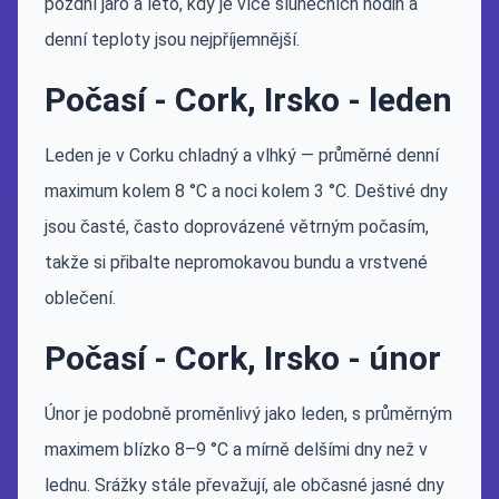
pozdní jaro a léto, kdy je více slunečních hodin a
denní teploty jsou nejpříjemnější.
Počasí - Cork, Irsko - leden
Leden je v Corku chladný a vlhký — průměrné denní
maximum kolem 8 °C a noci kolem 3 °C. Deštivé dny
jsou časté, často doprovázené větrným počasím,
takže si přibalte nepromokavou bundu a vrstvené
oblečení.
Počasí - Cork, Irsko - únor
Únor je podobně proměnlivý jako leden, s průměrným
maximem blízko 8–9 °C a mírně delšími dny než v
lednu. Srážky stále převažují, ale občasné jasné dny