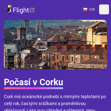
CZK
Počasí v Corku
Cork má oceánické podnebí s mírnými teplotami po
celý rok, častými srážkami a proměnlivou
oblačností. Léta jsou chladná a příjemná, zimy