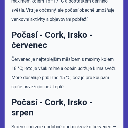
maximem kolem 16–17 °C a dostatkem denního
světla. Vítr je občasný, ale počasí obecně umožňuje
venkovní aktivity a objevování pobřeží.
Počasí - Cork, Irsko -
červenec
Červenec je nejteplejším měsícem s maximy kolem
18 °C; léto je však mírné a oceán udržuje klima svěží.
Moře dosahuje přibližně 15 °C, což je pro koupání
spíše osvěžující než teplé.
Počasí - Cork, Irsko -
srpen
Srpen si udržuje podobné podmínky jako červenec —