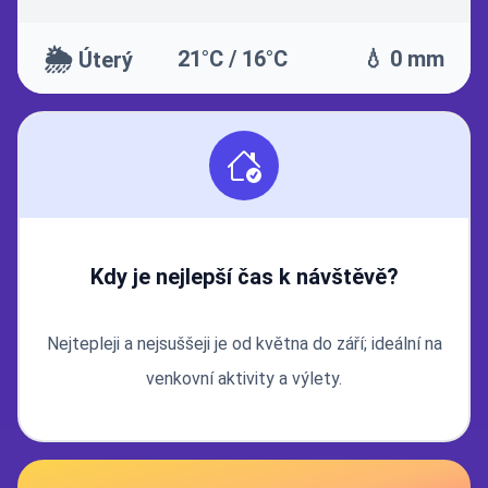
🌦️
21°C / 16°C
💧 0 mm
Úterý
Kdy je nejlepší čas k návštěvě?
Nejtepleji a nejsuššeji je od května do září; ideální na
venkovní aktivity a výlety.