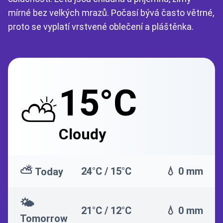
mírné bez velkých mrazů. Počasí bývá často větrné,
proto se vyplatí vrstvené oblečení a pláštěnka.
15°C
⛅
Cloudy
⛅
24°C / 15°C
💧 0 mm
Today
🌤️
21°C / 12°C
💧 0 mm
Tomorrow