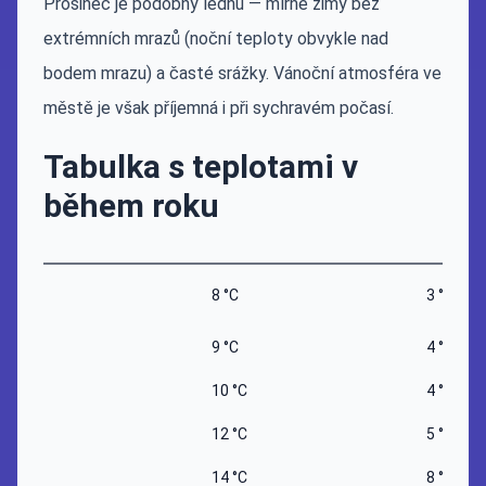
Prosinec je podobný lednu — mírné zimy bez
extrémních mrazů (noční teploty obvykle nad
bodem mrazu) a časté srážky. Vánoční atmosféra ve
městě je však příjemná i při sychravém počasí.
Tabulka s teplotami v
během roku
8 °C
3 °C
9 °C
4 °C
10 °C
4 °C
12 °C
5 °C
14 °C
8 °C