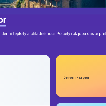
or
nní teploty a chladné noci. Po celý rok jsou časté přeh
červen
-
srpen