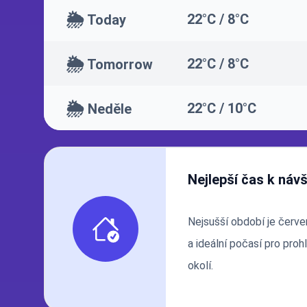
🌦️
22°C / 8°C
Today
🌦️
22°C / 8°C
Tomorrow
🌦️
22°C / 10°C
Neděle
Nejlepší čas k náv
Nejsušší období je červe
a ideální počasí pro proh
okolí.