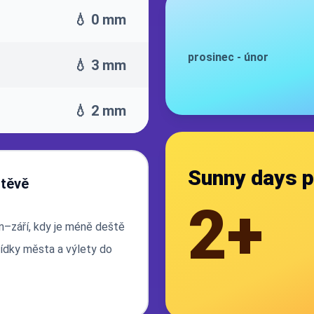
💧 0 mm
prosinec
-
únor
💧 3 mm
💧 2 mm
Sunny days p
štěvě
2+
n–září, kdy je méně deště
lídky města a výlety do