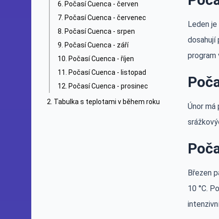
Počasí Cuenca - červen
Počasí Cuenca - červenec
Leden je
Počasí Cuenca - srpen
dosahují 
Počasí Cuenca - září
program 
Počasí Cuenca - říjen
Počasí Cuenca - listopad
Poča
Počasí Cuenca - prosinec
Tabulka s teplotami v během roku
Únor má 
srážkovýc
Poča
Březen p
10 °C. P
intenzivní