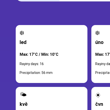
❄️
❄️
led
úno
Max: 17°C / Min: 10°C
Max: 17
Rayiny days: 16
Rayiny da
Precipitation: 56 mm
Precipit
🌤️
☀️
kvě
čvn