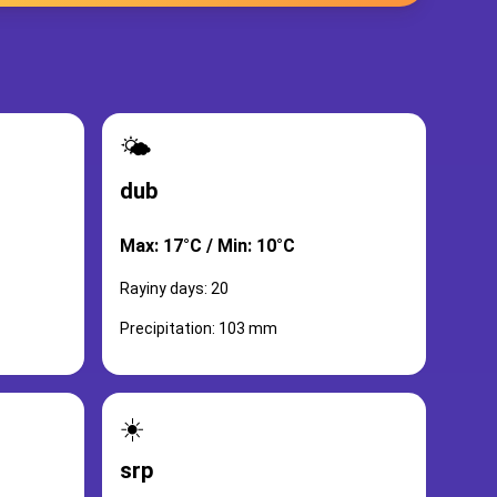
🌤️
dub
Max: 17°C / Min: 10°C
Rayiny days: 20
Precipitation: 103 mm
☀️
srp