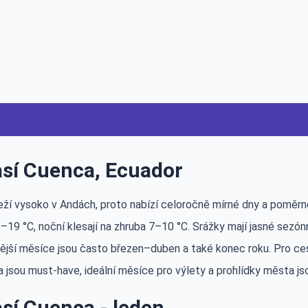
sí Cuenca, Ecuador
eží vysoko v Andách, proto nabízí celoročně mírné dny a poměrně
19 °C, noční klesají na zhruba 7–10 °C. Srážky mají jasné sezónní
vější měsíce jsou často březen–duben a také konec roku. Pro ce
 jsou must-have, ideální měsíce pro výlety a prohlídky města js
sí Cuenca - leden