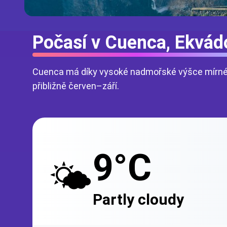
Počasí v Cuenca, Ekvád
Cuenca má díky vysoké nadmořské výšce mírné de
přibližně červen–září.
9°C
🌤️
Partly cloudy