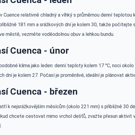
 v Cuence relativně chladný a vlhký s průměrnou denní teplotou 
přibližně 181 mm a srážkových dní je kolem 30, takže počítejte 
ve městě, vezměte voděodolnou obuv a lehkou bundu.
sí Cuenca - únor
podobné klima jako leden: denní teploty kolem 17 °C, noci okolo
h dní je kolem 27. Počasí je proměnlivé, ideální je plánovat aktiv
sí Cuenca - březen
atří k nejsrážkovějším měsícům (okolo 221 mm) s přibližně 30 de
okud chcete cestovat mimo vrchol dešťů, zvažte přesun aktivit 
.