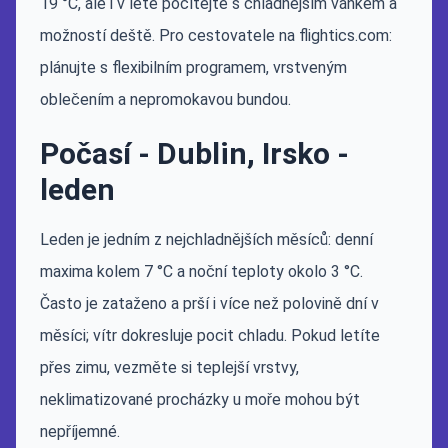
19 °C, ale i v létě počítejte s chladnějším vánkem a
možností deště. Pro cestovatele na flightics.com:
plánujte s flexibilním programem, vrstveným
oblečením a nepromokavou bundou.
Počasí - Dublin, Irsko -
leden
Leden je jedním z nejchladnějších měsíců: denní
maxima kolem 7 °C a noční teploty okolo 3 °C.
Často je zataženo a prší i více než polovině dní v
měsíci; vítr dokresluje pocit chladu. Pokud letíte
přes zimu, vezměte si teplejší vrstvy,
neklimatizované procházky u moře mohou být
nepříjemné.