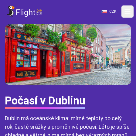
CZK
Počasí v Dublinu
Dublin má oceánské klima: mírné teploty po celý
rok, časté srážky a proměnlivé počasí. Léto je spíše
chladné a větrné, zima mírná bez výrazných mrazů.