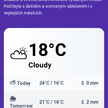
Počítejte s deštěm a vrstveným oblečením i v
teplejších měsících.
18°C
⛅
Cloudy
⛅
24°C / 16°C
💧 0 mm
Today
🌦️
21°C / 16°C
💧 2 mm
Tomorrow