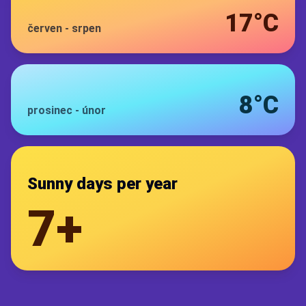
17°C
červen
-
srpen
8°C
prosinec
-
únor
Sunny days per year
7+