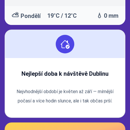
⛅
19°C / 12°C
💧 0 mm
Pondělí
Nejlepší doba k návštěvě Dublinu
Nejvhodnější období je květen až září — mírnější
počasí a více hodin slunce, ale i tak občas prší.