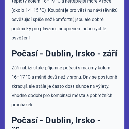
teploty kolem 18–19 °C a nejteplejší moře v roce
(okolo 14–15 °C). Koupání je pro většinu návštěvníků
osvěžující spíše než komfortní; jsou ale dobré
podmínky pro plavání s neoprenem nebo rychlé
osvěžení.
Počasí - Dublin, Irsko - září
Září nabízí stále příjemné počasí s maximy kolem
16–17 °C a méně davů než v srpnu. Dny se postupně
zkracují, ale stále je často dost slunce na výlety.
Vhodné období pro kombinaci města a pobřežních
procházek.
Počasí - Dublin, Irsko -