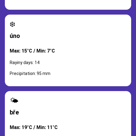
❄️
úno
Max: 15°C / Min: 7°C
Rayiny days: 14
Precipitation: 95 mm
🌤️
bře
Max: 19°C / Min: 11°C