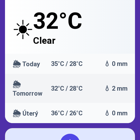
32°C
☀️
Clear
🌦️
35°C / 28°C
💧 0 mm
Today
🌦️
32°C / 28°C
💧 2 mm
Tomorrow
🌦️
36°C / 26°C
💧 0 mm
Úterý