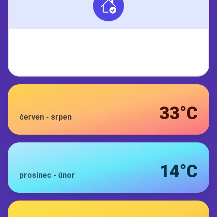
33°C
červen
-
srpen
14°C
prosinec
-
únor