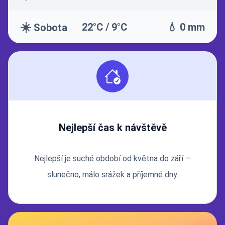
☀️
22°C / 9°C
💧 0 mm
Sobota
Nejlepší čas k návštěvě
Nejlepší je suché období od května do září —
slunečno, málo srážek a příjemné dny.