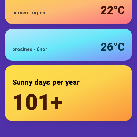
22°C
červen
-
srpen
26°C
prosinec
-
únor
Sunny days per year
101+