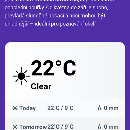
odpolední bouřky. Od května do září je sucho,
převládá slunečné počasí a noci mohou být
chladnější — ideální pro poznávání okolí.
22°C
☀️
Clear
☀️
22°C / 9°C
💧 0 mm
Today
☀️
22°C / 9°C
💧 0 mm
Tomorrow