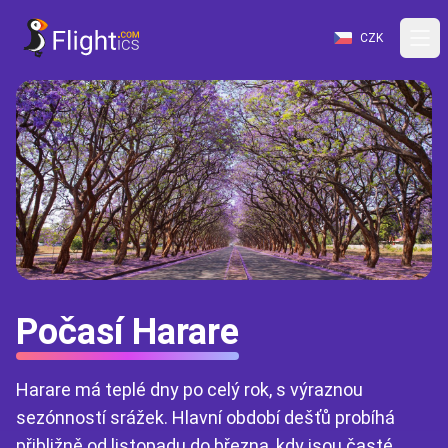
CZK
Počasí Harare
Harare má teplé dny po celý rok, s výraznou
sezónností srážek. Hlavní období dešťů probíhá
přibližně od listopadu do března, kdy jsou časté