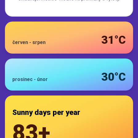
31°C
červen
-
srpen
30°C
prosinec
-
únor
Sunny days per year
83+