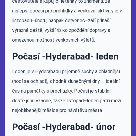
cestovatele a kupující letenky to znamená, že
nejlepší počasí pro prohlídky a venkovní aktivity je v
listopadu–únoru; naopak červenec–září přináší
výrazné deště, vyšší riziko zpoždění dopravy a
omezenou možnost venkovních výletů.
Počasí -Hyderabad- leden
Leden je v Hyderabadu příjemně suchý a chladnější
(nocí se ochladí), s hodně slunečnými dny — ideální
čas na památky a procházky. Počasí je stabilní,
deště jsou vzácné, takže listopad–leden patří mezi
nejoblíbenější měsíce pro návštěvu města.
Počasí -Hyderabad- únor