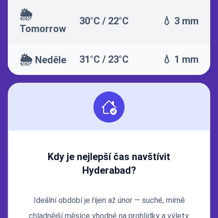
🌦️
30°C / 22°C
💧 3 mm
Tomorrow
🌦️
31°C / 23°C
💧 1 mm
Neděle
Kdy je nejlepší čas navštívit
Hyderabad?
Ideální období je říjen až únor — suché, mírně
chladnější měsíce vhodné na prohlídky a výlety.