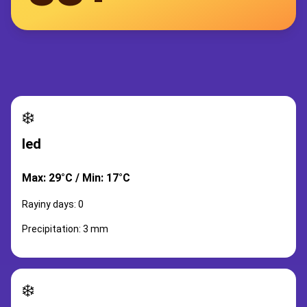
❄️
led
Max: 29°C / Min: 17°C
Rayiny days: 0
Precipitation: 3 mm
❄️