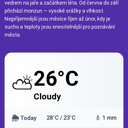
vedrem na jaře a začátkem léta. Od června do září
přichází monzun — vysoké srážky a vlhkost.
Nejpříjemnější jsou měsíce říjen až únor, kdy je
sucho a teploty jsou snesitelnější pro poznávání
města.
26°C
⛅
Cloudy
🌦️
28°C / 23°C
💧 1 mm
Today