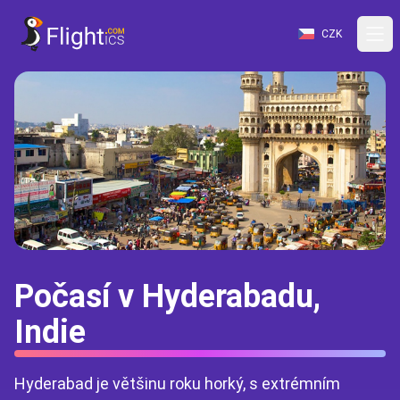
CZK
Počasí v Hyderabadu,
Indie
Hyderabad je většinu roku horký, s extrémním