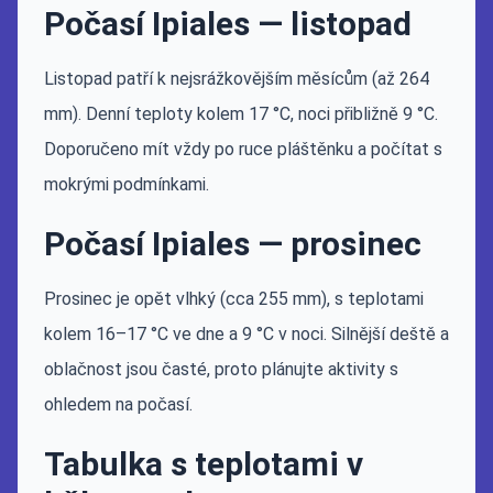
Počasí Ipiales — listopad
Listopad patří k nejsrážkovějším měsícům (až 264
mm). Denní teploty kolem 17 °C, noci přibližně 9 °C.
Doporučeno mít vždy po ruce pláštěnku a počítat s
mokrými podmínkami.
Počasí Ipiales — prosinec
Prosinec je opět vlhký (cca 255 mm), s teplotami
kolem 16–17 °C ve dne a 9 °C v noci. Silnější deště a
oblačnost jsou časté, proto plánujte aktivity s
ohledem na počasí.
Tabulka s teplotami v