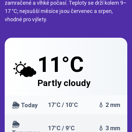
zamračené a vlhké počasí. Teploty se drží kolem 9–
17 °C; nejsušší měsíce jsou červenec a srpen,
vhodné pro výlety.
11°C
🌤️
Partly cloudy
🌦️
17°C / 10°C
💧 2 mm
Today
🌦️
17°C / 9°C
💧 3 mm