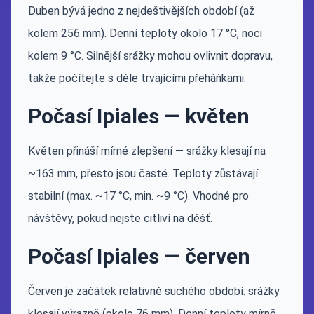
Duben bývá jedno z nejdeštivějších období (až
kolem 256 mm). Denní teploty okolo 17 °C, noci
kolem 9 °C. Silnější srážky mohou ovlivnit dopravu,
takže počítejte s déle trvajícími přeháňkami.
Počasí Ipiales — květen
Květen přináší mírné zlepšení — srážky klesají na
~163 mm, přesto jsou časté. Teploty zůstávají
stabilní (max. ~17 °C, min. ~9 °C). Vhodné pro
návštěvy, pokud nejste citliví na déšť.
Počasí Ipiales — červen
Červen je začátek relativně suchého období: srážky
klesají výrazně (okolo 76 mm). Denní teploty mírně