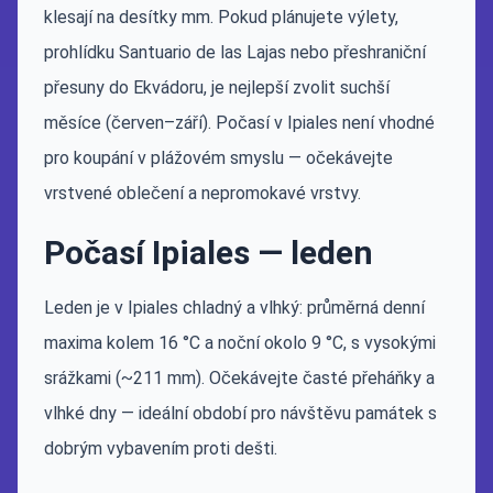
klesají na desítky mm. Pokud plánujete výlety,
prohlídku Santuario de las Lajas nebo přeshraniční
přesuny do Ekvádoru, je nejlepší zvolit suchší
měsíce (červen–září). Počasí v Ipiales není vhodné
pro koupání v plážovém smyslu — očekávejte
vrstvené oblečení a nepromokavé vrstvy.
Počasí Ipiales — leden
Leden je v Ipiales chladný a vlhký: průměrná denní
maxima kolem 16 °C a noční okolo 9 °C, s vysokými
srážkami (~211 mm). Očekávejte časté přeháňky a
vlhké dny — ideální období pro návštěvu památek s
dobrým vybavením proti dešti.