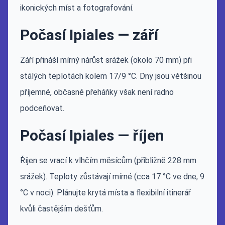
ikonických míst a fotografování.
Počasí Ipiales — září
Září přináší mírný nárůst srážek (okolo 70 mm) při
stálých teplotách kolem 17/9 °C. Dny jsou většinou
příjemné, občasné přeháňky však není radno
podceňovat.
Počasí Ipiales — říjen
Říjen se vrací k vlhčím měsícům (přibližně 228 mm
srážek). Teploty zůstávají mírné (cca 17 °C ve dne, 9
°C v noci). Plánujte krytá místa a flexibilní itinerář
kvůli častějším dešťům.