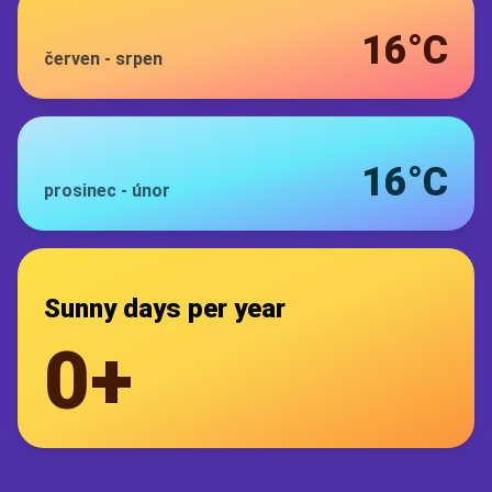
16°C
červen
-
srpen
16°C
prosinec
-
únor
Sunny days per year
0+