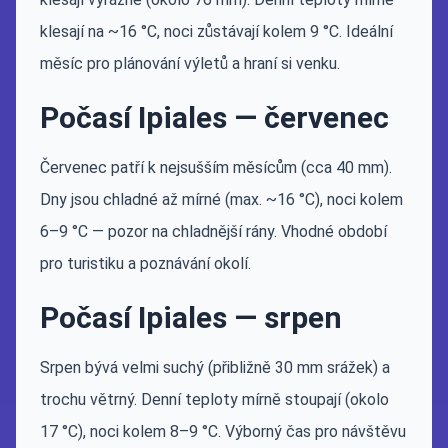
klesají na ~16 °C, noci zůstávají kolem 9 °C. Ideální
měsíc pro plánování výletů a hraní si venku.
Počasí Ipiales — červenec
Červenec patří k nejsušším měsícům (cca 40 mm).
Dny jsou chladné až mírné (max. ~16 °C), noci kolem
6–9 °C — pozor na chladnější rány. Vhodné období
pro turistiku a poznávání okolí.
Počasí Ipiales — srpen
Srpen bývá velmi suchý (přibližně 30 mm srážek) a
trochu větrný. Denní teploty mírně stoupají (okolo
17 °C), noci kolem 8–9 °C. Výborný čas pro návštěvu