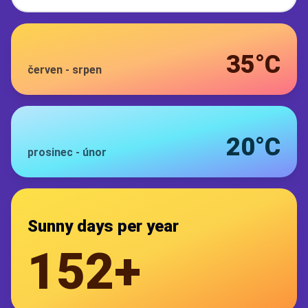
35°C
červen
-
srpen
20°C
prosinec
-
únor
Sunny days per year
152+