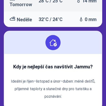
28°C / 25°C
💧 14 mm
Tomorrow
⛅
32°C / 24°C
💧 0 mm
Neděle
Kdy je nejlepší čas navštívit Jammu?
Ideální je říjen–listopad a únor–duben: méně dešťů,
příjemné teploty a slunečné dny pro turistiku a
poznávání.