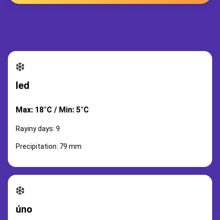
❄️
led
Max: 18°C / Min: 5°C
Rayiny days: 9
Precipitation: 79 mm
❄️
úno