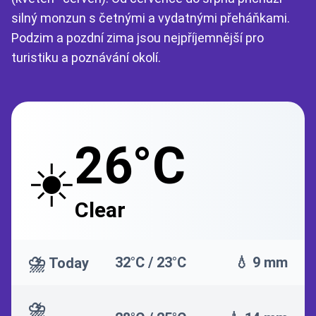
silný monzun s četnými a vydatnými přeháňkami.
Podzim a pozdní zima jsou nejpříjemnější pro
turistiku a poznávání okolí.
26°C
☀️
Clear
⛈️
32°C / 23°C
💧 9 mm
Today
⛈️