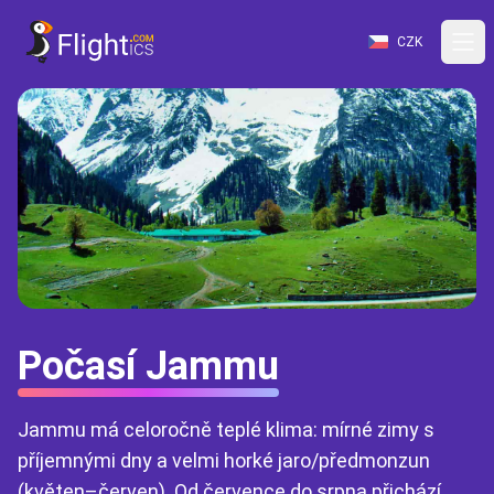
CZK
Počasí Jammu
Jammu má celoročně teplé klima: mírné zimy s
příjemnými dny a velmi horké jaro/předmonzun
(květen–červen). Od července do srpna přichází