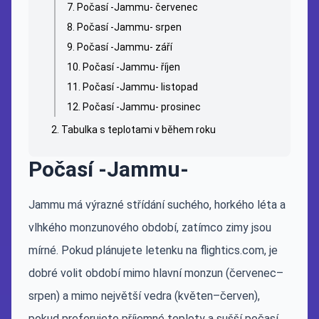
Počasí -Jammu- červenec
Počasí -Jammu- srpen
Počasí -Jammu- září
Počasí -Jammu- říjen
Počasí -Jammu- listopad
Počasí -Jammu- prosinec
Tabulka s teplotami v během roku
Počasí -Jammu-
Jammu má výrazné střídání suchého, horkého léta a
vlhkého monzunového období, zatímco zimy jsou
mírné. Pokud plánujete letenku na flightics.com, je
dobré volit období mimo hlavní monzun (červenec–
srpen) a mimo největší vedra (květen–červen),
pokud preferujete příjemné teploty a sušší počasí.