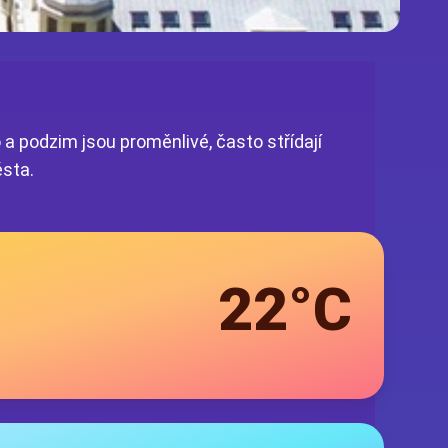
 a podzim jsou proměnlivé, často střídají
ěsta.
22°C