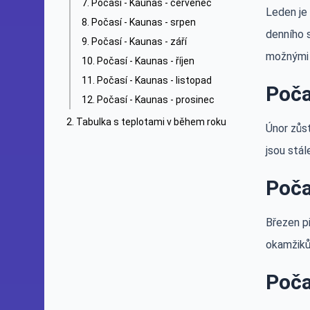
Počasí - Kaunas - červenec
Leden je
Počasí - Kaunas - srpen
denního 
Počasí - Kaunas - září
možnými 
Počasí - Kaunas - říjen
Počasí - Kaunas - listopad
Poča
Počasí - Kaunas - prosinec
Tabulka s teplotami v během roku
Únor zůst
jsou stál
Poča
Březen p
okamžiků
Poča