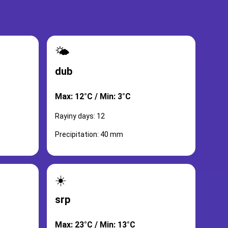
🌤️
dub
Max: 12°C / Min: 3°C
Rayiny days: 12
Precipitation: 40 mm
☀️
srp
Max: 23°C / Min: 13°C