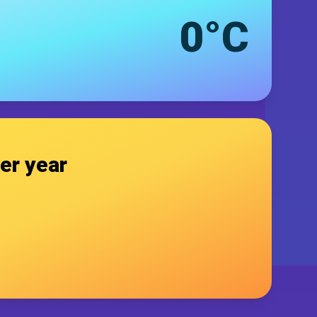
0°C
er year