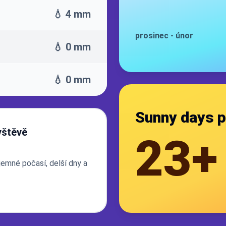
💧 4 mm
prosinec
-
únor
💧 0 mm
💧 0 mm
Sunny days p
vštěvě
23+
jemné počasí, delší dny a