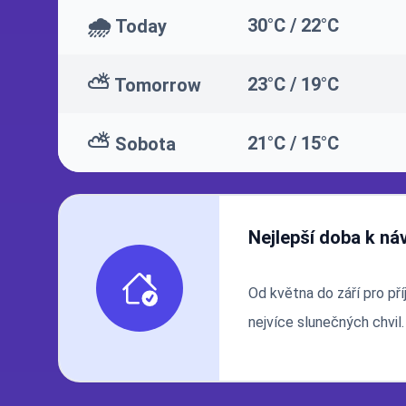
🌧️
30°C / 22°C
Today
⛅
23°C / 19°C
Tomorrow
⛅
21°C / 15°C
Sobota
Nejlepší doba k ná
Od května do září pro pří
nejvíce slunečných chvil.