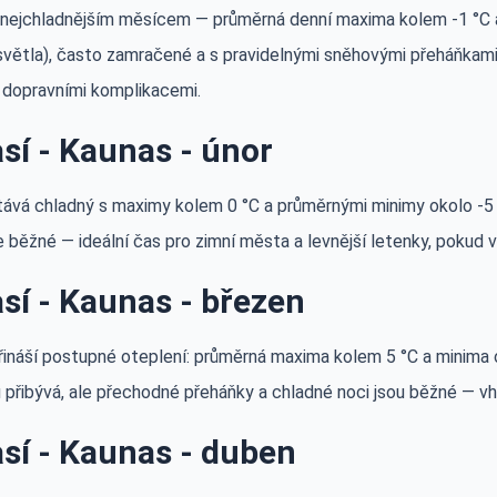
 nejchladnějším měsícem — průměrná denní maxima kolem -1 °C a 
světla), často zamračené a s pravidelnými sněhovými přeháňkami
dopravními komplikacemi.
sí - Kaunas - únor
ává chladný s maximy kolem 0 °C a průměrnými minimy okolo -5 °C
e běžné — ideální čas pro zimní města a levnější letenky, pokud
sí - Kaunas - březen
řináší postupné oteplení: průměrná maxima kolem 5 °C a minima o
 přibývá, ale přechodné přeháňky a chladné noci jsou běžné — v
sí - Kaunas - duben