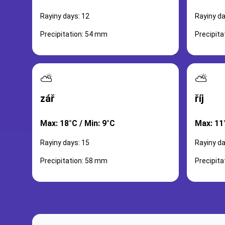
Rayiny days: 12
Rayiny da
Precipitation: 54 mm
Precipit
⛅
⛅
zář
říj
Max: 18°C / Min: 9°C
Max: 11°
Rayiny days: 15
Rayiny da
Precipitation: 58 mm
Precipit