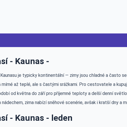
sí - Kaunas -
Kaunasu je typicky kontinentální — zimy jsou chladné a často se 
 mírné až teplé, ale s častými srážkami. Pro cestovatele a kupuj
bdobí od května do září pro příjemné teploty a delší denní světl
 nádechem, zima nabízí sněhové scenérie, avšak i kratší dny a m
sí - Kaunas - leden