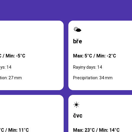
🌤️
bře
 / Min: -5°C
Max: 5°C / Min: -2°C
ys: 14
Rayiny days: 14
ation: 27 mm
Precipitation: 34 mm
☀️
čvc
°C / Min: 11°C
Max: 23°C / Min: 14°C