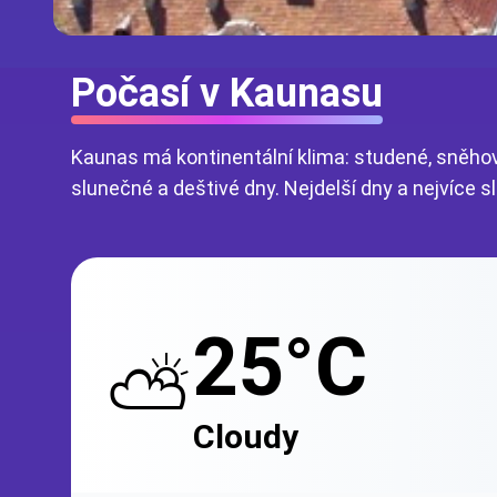
Počasí v Kaunasu
Kaunas má kontinentální klima: studené, sněhové
slunečné a deštivé dny. Nejdelší dny a nejvíce s
25°C
⛅
Cloudy