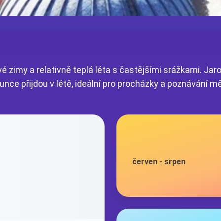
 zimy a relativně teplá léta s častějšími srážkami. Jaro
lunce přijdou v létě, ideální pro procházky a poznávání m
červen
-
srpen