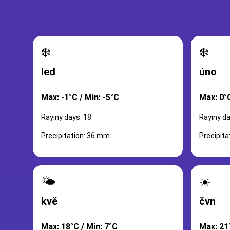
❄️
❄️
led
úno
Max: -1°C / Min: -5°C
Max: 0°C
Rayiny days: 18
Rayiny da
Precipitation: 36 mm
Precipit
🌤️
☀️
kvě
čvn
Max: 18°C / Min: 7°C
Max: 21