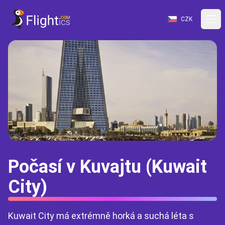
CZK
Počasí v Kuvajtu (Kuwait
City)
Kuwait City má extrémně horká a suchá léta s