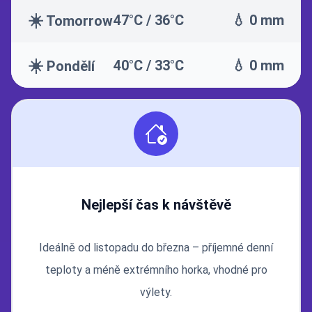
☀️
47°C / 36°C
💧 0 mm
Tomorrow
☀️
40°C / 33°C
💧 0 mm
Pondělí
Nejlepší čas k návštěvě
Ideálně od listopadu do března – příjemné denní
teploty a méně extrémního horka, vhodné pro
výlety.