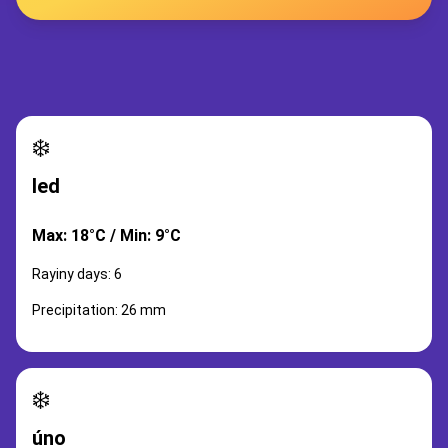
❄️
led
Max: 18°C / Min: 9°C
Rayiny days: 6
Precipitation: 26 mm
❄️
úno