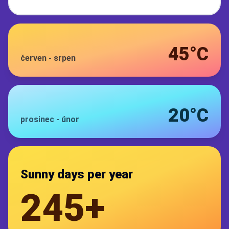
45°C
červen
-
srpen
20°C
prosinec
-
únor
Sunny days per year
245+