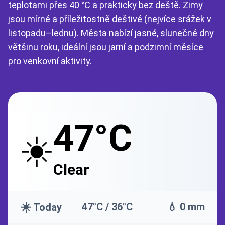
teplotami přes 40 °C a prakticky bez deště. Zimy
jsou mírné a příležitostně deštivé (nejvíce srážek v
listopadu–lednu). Města nabízí jasné, slunečné dny
většinu roku, ideální jsou jarní a podzimní měsíce
pro venkovní aktivity.
47°C
☀️
Clear
☀️
47°C / 36°C
💧 0 mm
Today