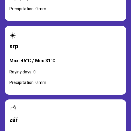
Precipitation: 0 mm
☀️
srp
Max: 46°C / Min: 31°C
Rayiny days: 0
Precipitation: 0 mm
⛅
zář