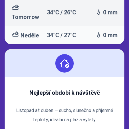
⛅
34°C / 26°C
💧 0 mm
Tomorrow
⛅
34°C / 27°C
💧 0 mm
Neděle
Nejlepší období k návštěvě
Listopad až duben — sucho, slunečno a příjemné
teploty; ideální na pláž a výlety.