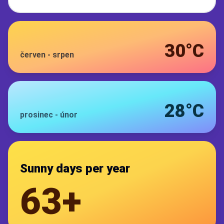
30°C
červen
-
srpen
28°C
prosinec
-
únor
Sunny days per year
63+