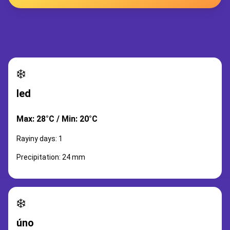
❄️
led
Max: 28°C / Min: 20°C
Rayiny days: 1
Precipitation: 24 mm
❄️
úno