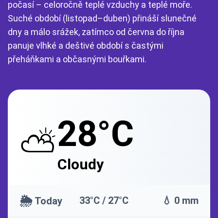
počasí – celoročně teplé vzduchy a teplé moře.
Suché období (listopad–duben) přináší slunečné
dny a málo srážek, zatímco od června do října
panuje vlhké a deštivé období s častými
přeháňkami a občasnými bouřkami.
28°C
⛅
Cloudy
🌦️
33°C / 27°C
💧 0 mm
Today