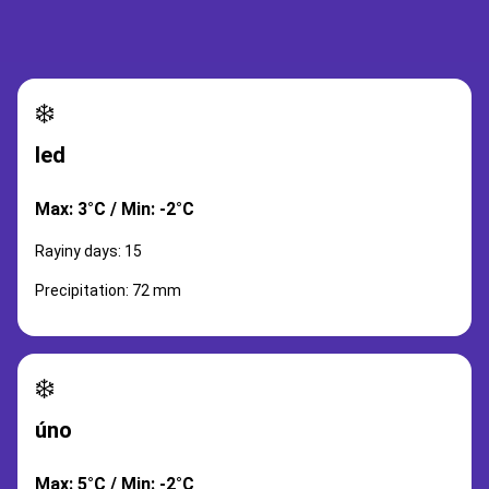
❄️
led
Max: 3°C / Min: -2°C
Rayiny days: 15
Precipitation: 72 mm
❄️
úno
Max: 5°C / Min: -2°C