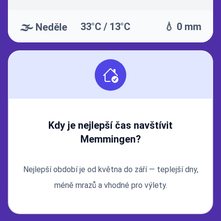
🌫️
33°C / 13°C
💧 0 mm
Neděle
Kdy je nejlepší čas navštívit
Memmingen?
Nejlepší období je od května do září — teplejší dny,
méně mrazů a vhodné pro výlety.