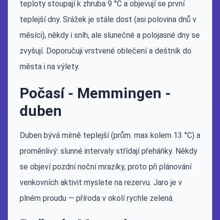
teploty stoupají k zhruba 9 °C a objevují se první
teplejší dny. Srážek je stále dost (asi polovina dnů v
měsíci), někdy i sníh, ale slunečné a polojasné dny se
zvyšují. Doporučuji vrstvené oblečení a deštník do
města i na výlety.
Počasí - Memmingen -
duben
Duben bývá mírně teplejší (prům. max kolem 13 °C) a
proměnlivý: slunné intervaly střídají přeháňky. Někdy
se objeví pozdní noční mrazíky, proto při plánování
venkovních aktivit myslete na rezervu. Jaro je v
plném proudu — příroda v okolí rychle zelená.