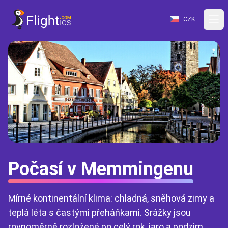
CZK
Počasí v Memmingenu
Mírné kontinentální klima: chladná, sněhová zimy a
teplá léta s častými přeháňkami. Srážky jsou
rovnoměrně rozložené po celý rok, jaro a podzim