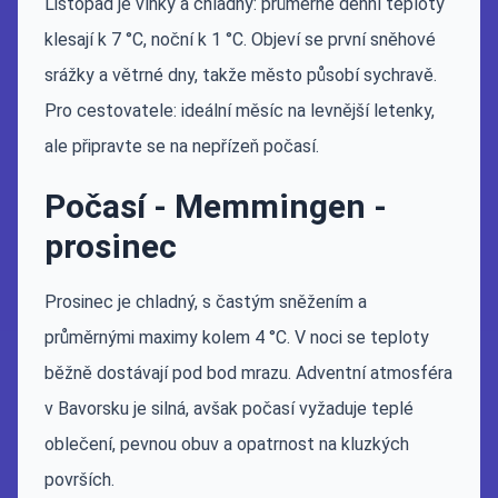
Listopad je vlhký a chladný: průměrné denní teploty
klesají k 7 °C, noční k 1 °C. Objeví se první sněhové
srážky a větrné dny, takže město působí sychravě.
Pro cestovatele: ideální měsíc na levnější letenky,
ale připravte se na nepřízeň počasí.
Počasí - Memmingen -
prosinec
Prosinec je chladný, s častým sněžením a
průměrnými maximy kolem 4 °C. V noci se teploty
běžně dostávají pod bod mrazu. Adventní atmosféra
v Bavorsku je silná, avšak počasí vyžaduje teplé
oblečení, pevnou obuv a opatrnost na kluzkých
površích.