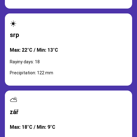
☀️
srp
Max: 22°C / Min: 13°C
Rayiny days: 18
Precipitation: 122 mm
⛅
zář
Max: 18°C / Min: 9°C