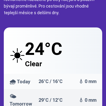
bývají proměnlivé. Pro cestování jsou vhodné
teplejší měsíce s delšími dny.
24°C
☀️
Clear
🌧️
26°C / 16°C
💧 0 mm
Today
🌤️
29°C / 12°C
💧 0 mm
Tomorrow