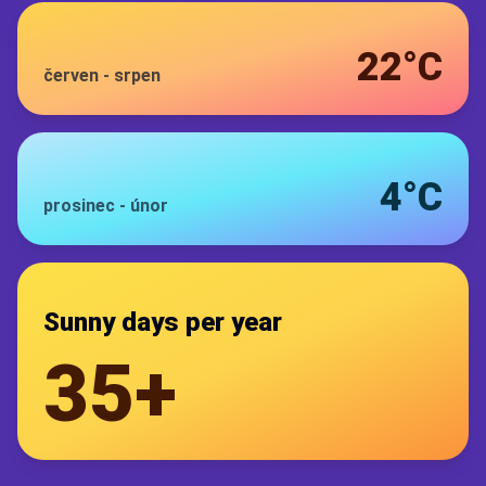
22°C
červen
-
srpen
4°C
prosinec
-
únor
Sunny days per year
35+