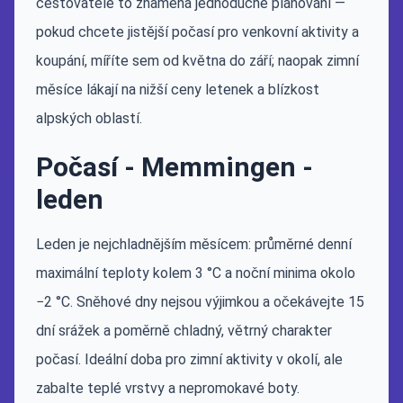
cestovatele to znamená jednoduché plánování —
pokud chcete jistější počasí pro venkovní aktivity a
koupání, míříte sem od května do září; naopak zimní
měsíce lákají na nižší ceny letenek a blízkost
alpských oblastí.
Počasí - Memmingen -
leden
Leden je nejchladnějším měsícem: průměrné denní
maximální teploty kolem 3 °C a noční minima okolo
−2 °C. Sněhové dny nejsou výjimkou a očekávejte 15
dní srážek a poměrně chladný, větrný charakter
počasí. Ideální doba pro zimní aktivity v okolí, ale
zabalte teplé vrstvy a nepromokavé boty.