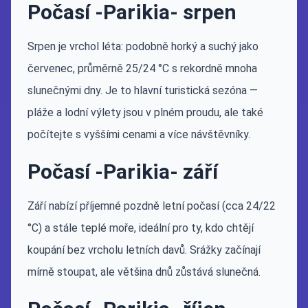
Počasí -Parikia- srpen
Srpen je vrchol léta: podobně horký a suchý jako
červenec, průměrně 25/24 °C s rekordně mnoha
slunečnými dny. Je to hlavní turistická sezóna —
pláže a lodní výlety jsou v plném proudu, ale také
počítejte s vyššími cenami a více návštěvníky.
Počasí -Parikia- září
Září nabízí příjemné pozdně letní počasí (cca 24/22
°C) a stále teplé moře, ideální pro ty, kdo chtějí
koupání bez vrcholu letních davů. Srážky začínají
mírně stoupat, ale většina dnů zůstává slunečná.