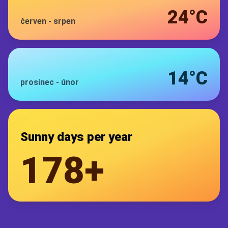
24°C
červen
-
srpen
14°C
prosinec
-
únor
Sunny days per year
178+