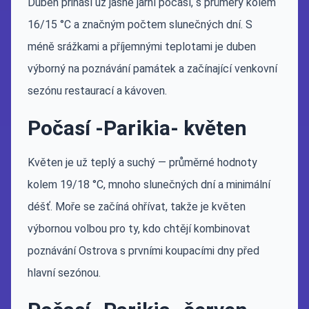
Duben přináší už jasné jarní počasí, s průměry kolem
16/15 °C a značným počtem slunečných dní. S
méně srážkami a příjemnými teplotami je duben
výborný na poznávání památek a začínající venkovní
sezónu restaurací a kávoven.
Počasí -Parikia- květen
Květen je už teplý a suchý — průměrné hodnoty
kolem 19/18 °C, mnoho slunečných dní a minimální
déšť. Moře se začíná ohřívat, takže je květen
výbornou volbou pro ty, kdo chtějí kombinovat
poznávání Ostrova s prvními koupacími dny před
hlavní sezónou.