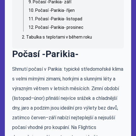
Počasí -Parikia- září
Počasí -Parikia- říjen
Počasí -Parikia- listopad
Počasí -Parikia- prosinec
Tabulka s teplotami v během roku
Počasí -Parikia-
Shrnutí počasí v Parikia: typické středomořské klima
s velmi mírnými zimami, horkými a slunnými léty a
výrazným větrem v letních měsících. Zimní období
(listopad–únor) přináší nejvíce srážek a chladnější
dny, jaro a podzim jsou ideální pro výlety bez davů,
zatímco červen–září nabízí nejteplejší a nejsušší
počasí vhodné pro koupání. Na Flightics