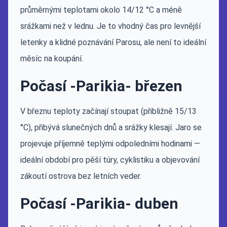
průměrnými teplotami okolo 14/12 °C a méně
srážkami než v lednu. Je to vhodný čas pro levnější
letenky a klidné poznávání Parosu, ale není to ideální
měsíc na koupání.
Počasí -Parikia- březen
V březnu teploty začínají stoupat (přibližně 15/13
°C), přibývá slunečných dnů a srážky klesají. Jaro se
projevuje příjemně teplými odpoledními hodinami —
ideální období pro pěší túry, cyklistiku a objevování
zákoutí ostrova bez letních veder.
Počasí -Parikia- duben