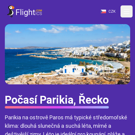
CZK
Počasí Parikia, Řecko
Parikia na ostrově Paros má typické středomořské
klima: dlouhá slunečná a suchá léta, mírné a
deštivější zimy. Léto je ideální pro koupání, pláže a