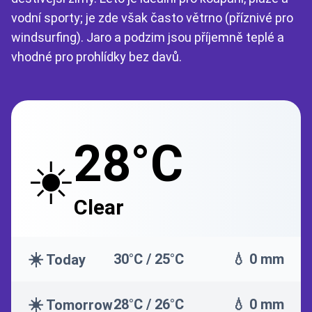
vodní sporty; je zde však často větrno (příznivé pro
windsurfing). Jaro a podzim jsou příjemně teplé a
vhodné pro prohlídky bez davů.
28°C
☀️
Clear
☀️
30°C / 25°C
💧 0 mm
Today
☀️
28°C / 26°C
💧 0 mm
Tomorrow