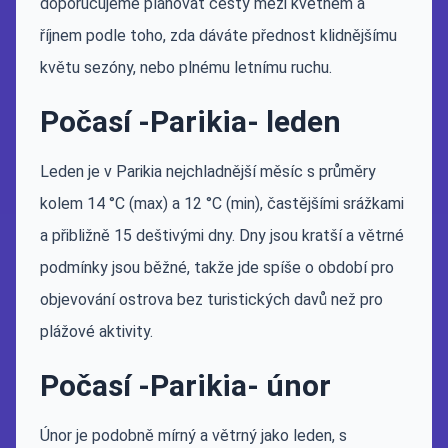
doporučujeme plánovat cesty mezi květnem a
říjnem podle toho, zda dáváte přednost klidnějšímu
květu sezóny, nebo plnému letnímu ruchu.
Počasí -Parikia- leden
Leden je v Parikia nejchladnější měsíc s průměry
kolem 14 °C (max) a 12 °C (min), častějšími srážkami
a přibližně 15 deštivými dny. Dny jsou kratší a větrné
podmínky jsou běžné, takže jde spíše o období pro
objevování ostrova bez turistických davů než pro
plážové aktivity.
Počasí -Parikia- únor
Únor je podobně mírný a větrný jako leden, s