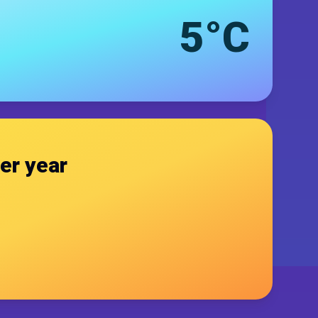
5°C
er year