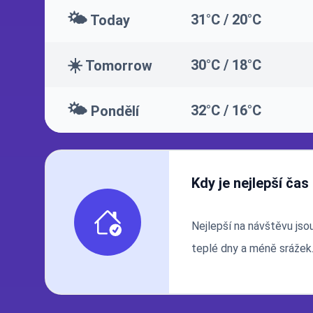
🌤️
31°C / 20°C
Today
☀️
30°C / 18°C
Tomorrow
🌤️
32°C / 16°C
Pondělí
Kdy je nejlepší čas
Nejlepší na návštěvu jso
teplé dny a méně srážek