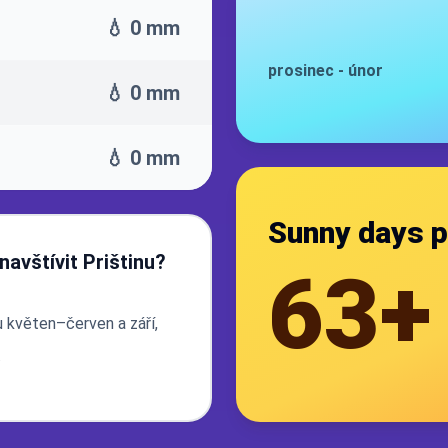
💧 0 mm
prosinec
-
únor
💧 0 mm
💧 0 mm
Sunny days p
 navštívit Prištinu?
63+
u květen–červen a září,
.