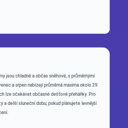
Zimy jsou chladné a občas sněhové, s průměrnými
rvenec a srpen nabízejí průměrná maxima okolo 29
ících lze očekávat občasné dešťové přeháňky. Pro
y a delší sluneční dobu; pokud plánujete levnější
čení.