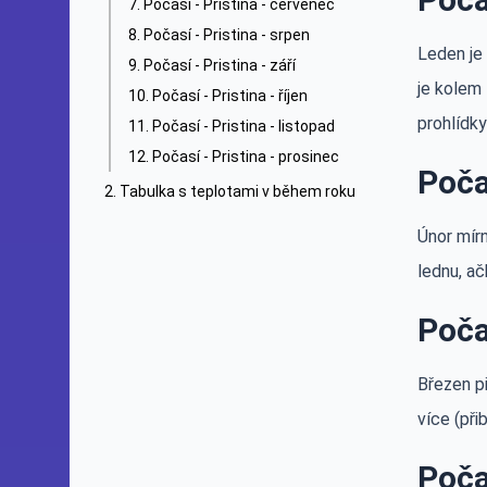
Počasí - Pristina - červenec
Počasí - Pristina - srpen
Leden je
Počasí - Pristina - září
je kolem 
Počasí - Pristina - říjen
prohlídk
Počasí - Pristina - listopad
Počasí - Pristina - prosinec
Poča
Tabulka s teplotami v během roku
Únor mírn
lednu, ač
Poča
Březen p
více (při
Poča