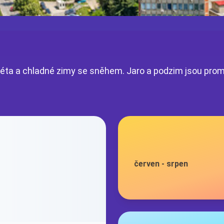
á léta a chladné zimy se sněhem. Jaro a podzim jsou pro
červen
-
srpen