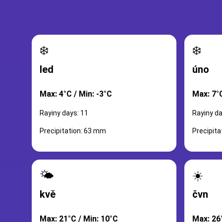
❄️
❄️
led
úno
Max: 4°C / Min: -3°C
Max: 7°C
Rayiny days: 11
Rayiny da
Precipitation: 63 mm
Precipit
🌤️
☀️
kvě
čvn
Max: 21°C / Min: 10°C
Max: 26