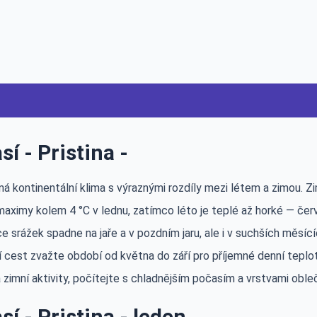
sí - Pristina -
má kontinentální klima s výraznými rozdíly mezi létem a zimou. 
maximy kolem 4 °C v lednu, zatímco léto je teplé až horké — če
ce srážek spadne na jaře a v pozdním jaru, ale i v suchších měs
 cest zvažte období od května do září pro příjemné denní teplot
 zimní aktivity, počítejte s chladnějším počasím a vrstvami oble
sí - Pristina - leden