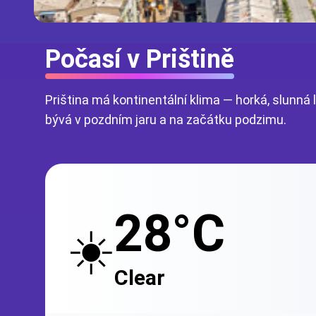
Počasí v Prištině
Priština má kontinentální klima — horká, slunn
bývá v pozdním jaru a na začátku podzimu.
28°C
☀️
Clear