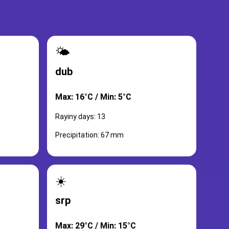
🌤️
dub
Max: 16°C / Min: 5°C
Rayiny days: 13
Precipitation: 67 mm
☀️
srp
Max: 29°C / Min: 15°C