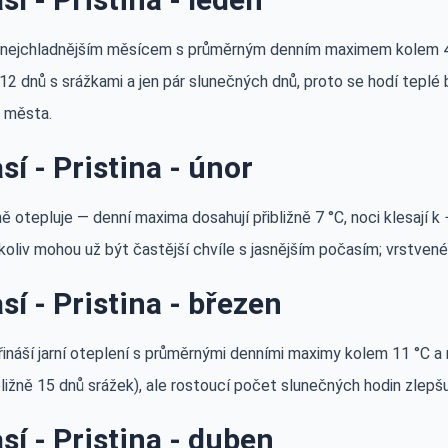
 nejchladnějším měsícem s průměrným denním maximem kolem 4
12 dnů s srážkami a jen pár slunečných dnů, proto se hodí teplé
y města.
sí - Pristina - únor
ě otepluje — denní maxima dosahují přibližně 7 °C, noci klesají 
koliv mohou už být častější chvíle s jasnějším počasím; vrstven
sí - Pristina - březen
řináší jarní oteplení s průměrnými denními maximy kolem 11 °C a
bližně 15 dnů srážek), ale rostoucí počet slunečných hodin zlepš
sí - Pristina - duben