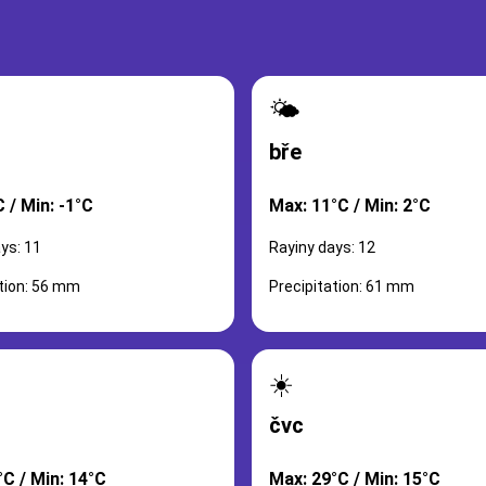
🌤️
bře
 / Min: -1°C
Max: 11°C / Min: 2°C
ys: 11
Rayiny days: 12
ation: 56 mm
Precipitation: 61 mm
☀️
čvc
°C / Min: 14°C
Max: 29°C / Min: 15°C