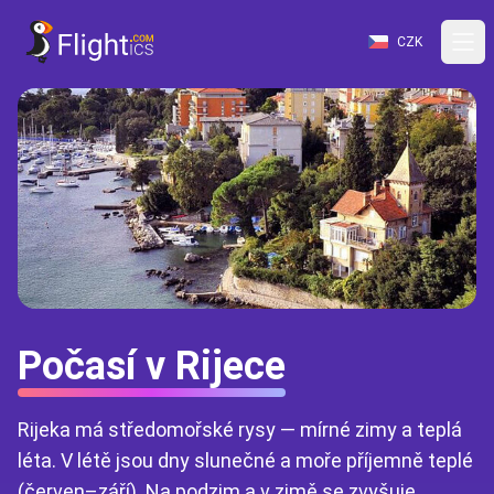
CZK
Počasí v Rijece
Rijeka má středomořské rysy — mírné zimy a teplá
léta. V létě jsou dny slunečné a moře příjemně teplé
(červen–září). Na podzim a v zimě se zvyšuje