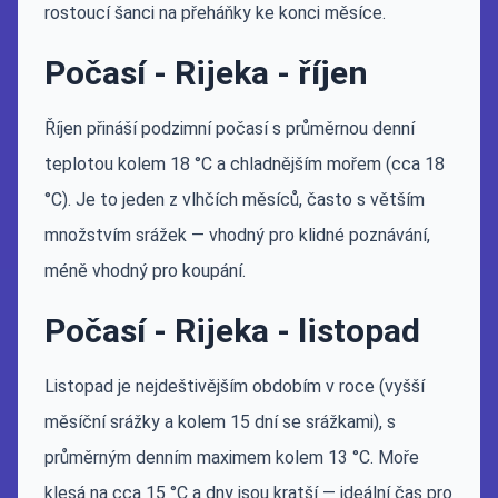
rostoucí šanci na přeháňky ke konci měsíce.
Počasí - Rijeka - říjen
Říjen přináší podzimní počasí s průměrnou denní
teplotou kolem 18 °C a chladnějším mořem (cca 18
°C). Je to jeden z vlhčích měsíců, často s větším
množstvím srážek — vhodný pro klidné poznávání,
méně vhodný pro koupání.
Počasí - Rijeka - listopad
Listopad je nejdeštivějším obdobím v roce (vyšší
měsíční srážky a kolem 15 dní se srážkami), s
průměrným denním maximem kolem 13 °C. Moře
klesá na cca 15 °C a dny jsou kratší — ideální čas pro