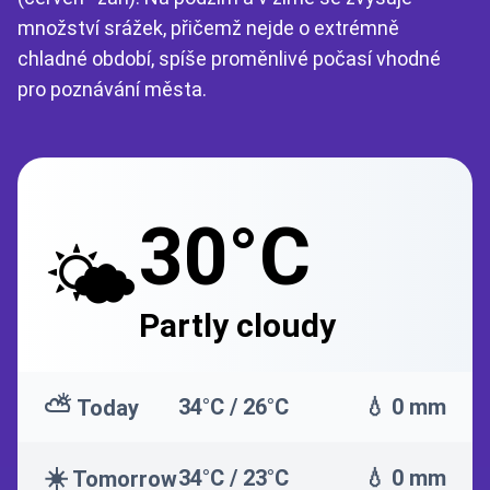
množství srážek, přičemž nejde o extrémně
chladné období, spíše proměnlivé počasí vhodné
pro poznávání města.
30°C
🌤️
Partly cloudy
⛅
34°C / 26°C
💧 0 mm
Today
☀️
34°C / 23°C
💧 0 mm
Tomorrow