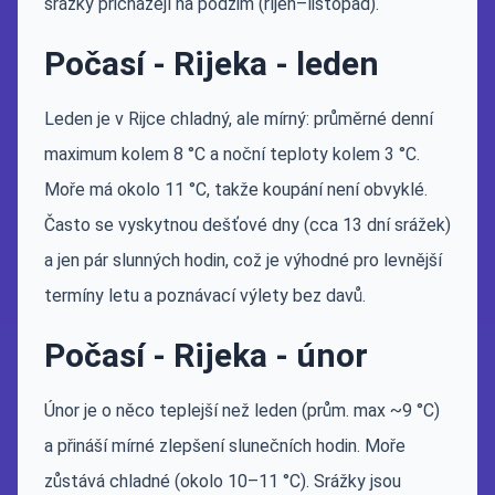
srážky přicházejí na podzim (říjen–listopad).
Počasí - Rijeka - leden
Leden je v Rijce chladný, ale mírný: průměrné denní
maximum kolem 8 °C a noční teploty kolem 3 °C.
Moře má okolo 11 °C, takže koupání není obvyklé.
Často se vyskytnou dešťové dny (cca 13 dní srážek)
a jen pár slunných hodin, což je výhodné pro levnější
termíny letu a poznávací výlety bez davů.
Počasí - Rijeka - únor
Únor je o něco teplejší než leden (prům. max ~9 °C)
a přináší mírné zlepšení slunečních hodin. Moře
zůstává chladné (okolo 10–11 °C). Srážky jsou