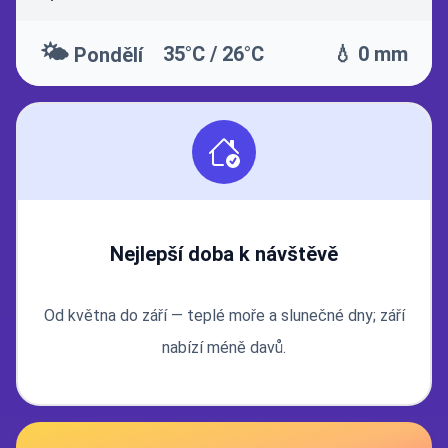
🌤️
35°C / 26°C
💧 0 mm
Pondělí
Nejlepší doba k návštěvě
Od května do září — teplé moře a slunečné dny; září
nabízí méně davů.