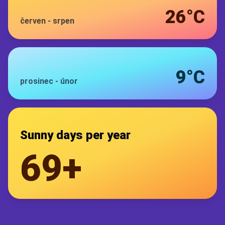
26°C
červen
-
srpen
9°C
prosinec
-
únor
Sunny days per year
69+