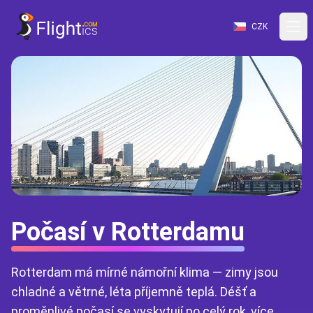
CZK
Počasí v Rotterdamu
Rotterdam má mírné námořní klima — zimy jsou
chladné a větrné, léta příjemně teplá. Déšť a
proměnlivé počasí se vyskytují po celý rok, více