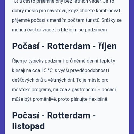
°C) a často příjemné dny bez letních veder. Je to
dobrý měsíc pro návštěvu, když chcete kombinovat
příjemné počasí s menším počtem turistů. Srážky se
mohou častěji vracet s blížícím se podzimem.
Počasí - Rotterdam - říjen
Říjen je typicky podzimní: průměrné denní teploty
klesají na cca 15 °C, s vyšší pravděpodobností
dešťových dnů a větrných dní. To je měsíc pro
městské programy, muzea a gastronomii – počasí
může být proměnlivé, proto plánujte flexibilně.
Počasí - Rotterdam -
listopad