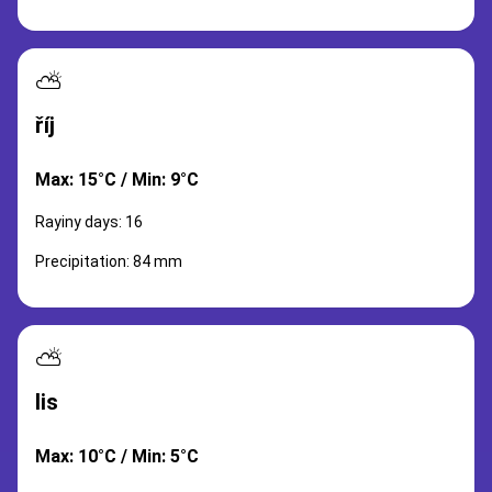
⛅
říj
Max: 15°C / Min: 9°C
Rayiny days: 16
Precipitation: 84 mm
⛅
lis
Max: 10°C / Min: 5°C