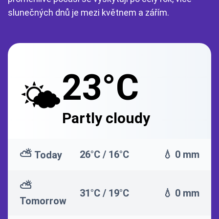
slunečných dnů je mezi květnem a zářím.
23°C
🌤️
Partly cloudy
⛅
26°C / 16°C
💧 0 mm
Today
⛅
31°C / 19°C
💧 0 mm
Tomorrow