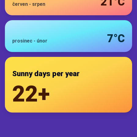
21°C
červen
-
srpen
7°C
prosinec
-
únor
Sunny days per year
22+