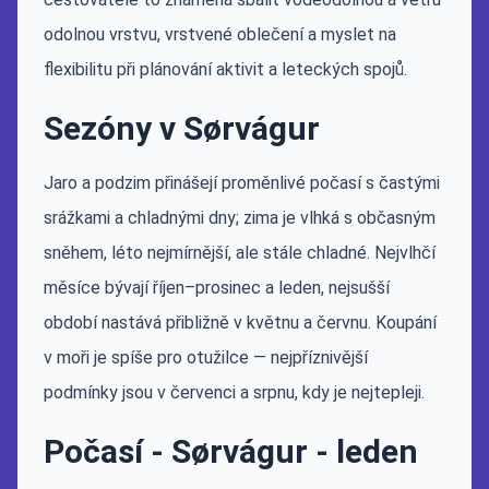
odolnou vrstvu, vrstvené oblečení a myslet na
flexibilitu při plánování aktivit a leteckých spojů.
Sezóny v Sørvágur
Jaro a podzim přinášejí proměnlivé počasí s častými
srážkami a chladnými dny; zima je vlhká s občasným
sněhem, léto nejmírnější, ale stále chladné. Nejvlhčí
měsíce bývají říjen–prosinec a leden, nejsušší
období nastává přibližně v květnu a červnu. Koupání
v moři je spíše pro otužilce — nejpříznivější
podmínky jsou v červenci a srpnu, kdy je nejtepleji.
Počasí - Sørvágur - leden