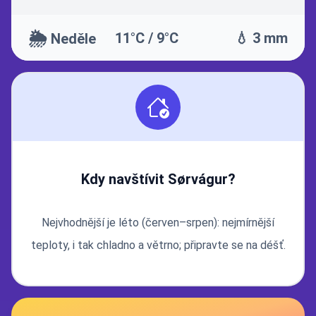
🌦️
11°C / 9°C
💧 3 mm
Neděle
Kdy navštívit Sørvágur?
Nejvhodnější je léto (červen–srpen): nejmírnější
teploty, i tak chladno a větrno; připravte se na déšť.