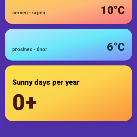
10°C
červen
-
srpen
6°C
prosinec
-
únor
Sunny days per year
0+