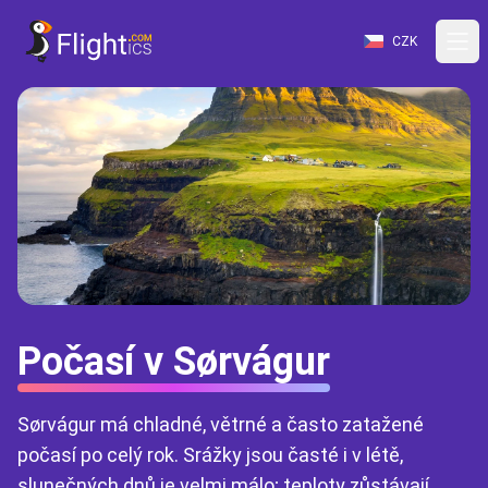
CZK
Počasí v Sørvágur
Sørvágur má chladné, větrné a často zatažené
počasí po celý rok. Srážky jsou časté i v létě,
slunečných dnů je velmi málo; teploty zůstávají