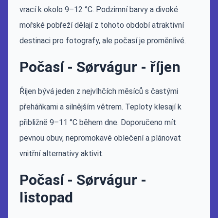
vrací k okolo 9–12 °C. Podzimní barvy a divoké
mořské pobřeží dělají z tohoto období atraktivní
destinaci pro fotografy, ale počasí je proměnlivé.
Počasí - Sørvágur - říjen
Říjen bývá jeden z nejvlhčích měsíců s častými
přeháňkami a silnějším větrem. Teploty klesají k
přibližně 9–11 °C během dne. Doporučeno mít
pevnou obuv, nepromokavé oblečení a plánovat
vnitřní alternativy aktivit.
Počasí - Sørvágur -
listopad