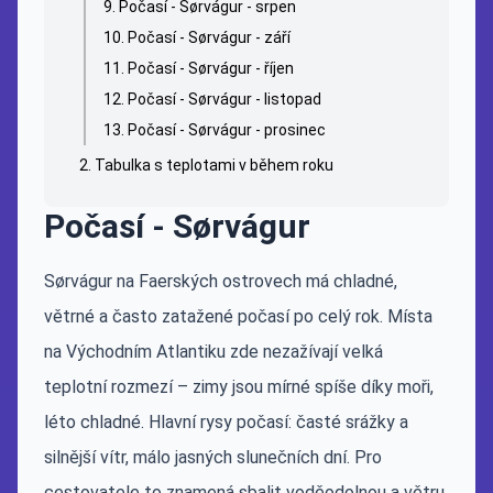
Počasí - Sørvágur - srpen
Počasí - Sørvágur - září
Počasí - Sørvágur - říjen
Počasí - Sørvágur - listopad
Počasí - Sørvágur - prosinec
Tabulka s teplotami v během roku
Počasí - Sørvágur
Sørvágur na Faerských ostrovech má chladné,
větrné a často zatažené počasí po celý rok. Místa
na Východním Atlantiku zde nezažívají velká
teplotní rozmezí – zimy jsou mírné spíše díky moři,
léto chladné. Hlavní rysy počasí: časté srážky a
silnější vítr, málo jasných slunečních dní. Pro
cestovatele to znamená sbalit voděodolnou a větru