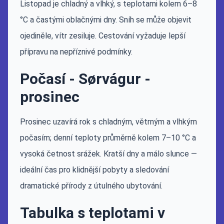
Listopad je chladný a vlhký, s teplotami kolem 6–8
°C a častými oblačnými dny. Sníh se může objevit
ojediněle, vítr zesiluje. Cestování vyžaduje lepší
přípravu na nepříznivé podmínky.
Počasí - Sørvágur -
prosinec
Prosinec uzavírá rok s chladným, větrným a vlhkým
počasím; denní teploty průměrně kolem 7–10 °C a
vysoká četnost srážek. Kratší dny a málo slunce —
ideální čas pro klidnější pobyty a sledování
dramatické přírody z útulného ubytování.
Tabulka s teplotami v