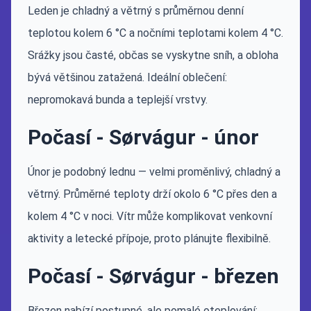
Leden je chladný a větrný s průměrnou denní
teplotou kolem 6 °C a nočními teplotami kolem 4 °C.
Srážky jsou časté, občas se vyskytne sníh, a obloha
bývá většinou zatažená. Ideální oblečení:
nepromokavá bunda a teplejší vrstvy.
Počasí - Sørvágur - únor
Únor je podobný lednu — velmi proměnlivý, chladný a
větrný. Průměrné teploty drží okolo 6 °C přes den a
kolem 4 °C v noci. Vítr může komplikovat venkovní
aktivity a letecké přípoje, proto plánujte flexibilně.
Počasí - Sørvágur - březen
Březen nabízí postupné, ale pomalé oteplování;