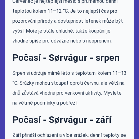
Červenec je nejteplejší měsíc s průměrnou denní
teplotou kolem 11–12 °C. Je to nejlepší čas pro
pozorování přírody a dostupnost letenek může být
vyšší. Moře je stále chladné, takže koupání je
vhodné spíše pro odvážné nebo s neoprenem.
Počasí - Sørvágur - srpen
Srpen si udržuje mírné léto s teplotami kolem 11–13
°C. Srážky mohou stoupat oproti červnu, ale většina
dnů zůstává vhodná pro venkovní aktivity. Myslete
na větrné podmínky u pobřeží.
Počasí - Sørvágur - září
Září přináší ochlazení a více srážek; denní teploty se