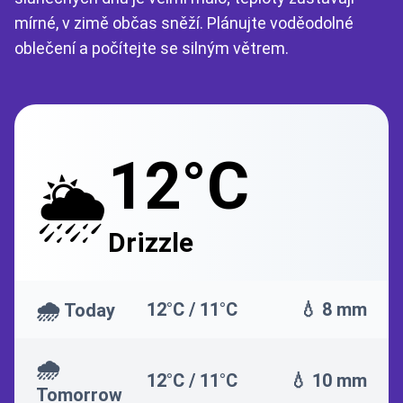
mírné, v zimě občas sněží. Plánujte voděodolné
oblečení a počítejte se silným větrem.
12°C
🌦️
Drizzle
🌧️
12°C / 11°C
💧 8 mm
Today
🌧️
12°C / 11°C
💧 10 mm
Tomorrow