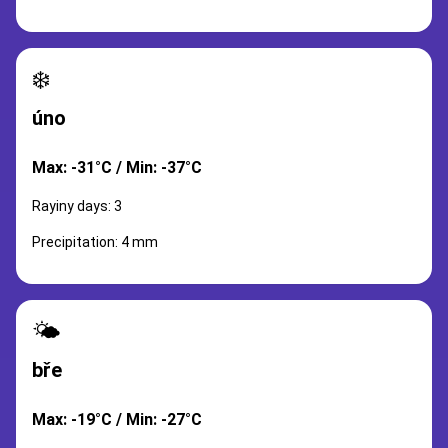
❄️
úno
Max: -31°C / Min: -37°C
Rayiny days: 3
Precipitation: 4 mm
🌤️
bře
Max: -19°C / Min: -27°C