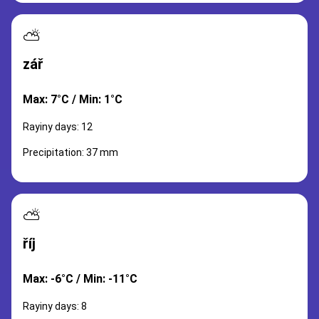
⛅
zář
Max: 7°C / Min: 1°C
Rayiny days: 12
Precipitation: 37 mm
⛅
říj
Max: -6°C / Min: -11°C
Rayiny days: 8