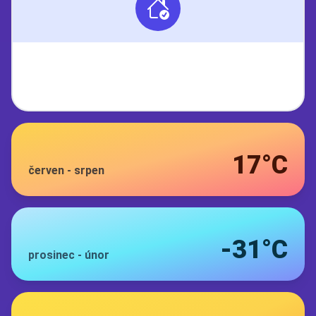
17°C
červen
-
srpen
-31°C
prosinec
-
únor