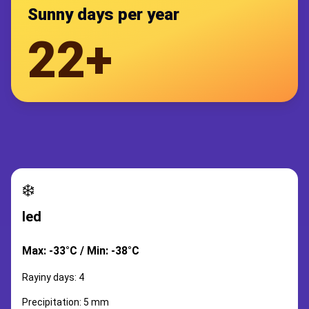
Sunny days per year
22+
❄️
led
Max: -33°C / Min: -38°C
Rayiny days: 4
Precipitation: 5 mm