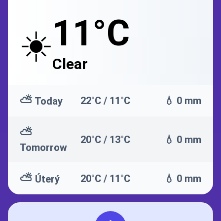
11°C
☀️
Clear
⛅
22°C / 11°C
💧 0 mm
Today
⛅
20°C / 13°C
💧 0 mm
Tomorrow
⛅
20°C / 11°C
💧 0 mm
Úterý