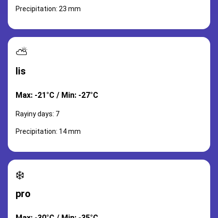
Precipitation: 23 mm
⛅
lis
Max: -21°C / Min: -27°C
Rayiny days: 7
Precipitation: 14 mm
❄️
pro
Max: -30°C / Min: -35°C