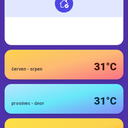
31°C
červen
-
srpen
31°C
prosinec
-
únor