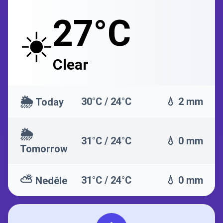
27°C
☀️
Clear
🌦️
30°C / 24°C
💧 2 mm
Today
🌦️
31°C / 24°C
💧 0 mm
Tomorrow
⛅
31°C / 24°C
💧 0 mm
Neděle