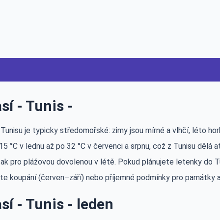
sí - Tunis -
Tunisu je typicky středomořské: zimy jsou mírné a vlhčí, léto h
 15 °C v lednu až po 32 °C v červenci a srpnu, což z Tunisu dělá a
ak pro plážovou dovolenou v létě. Pokud plánujete letenky do Tu
ete koupání (červen–září) nebo příjemné podmínky pro památky a
sí - Tunis - leden