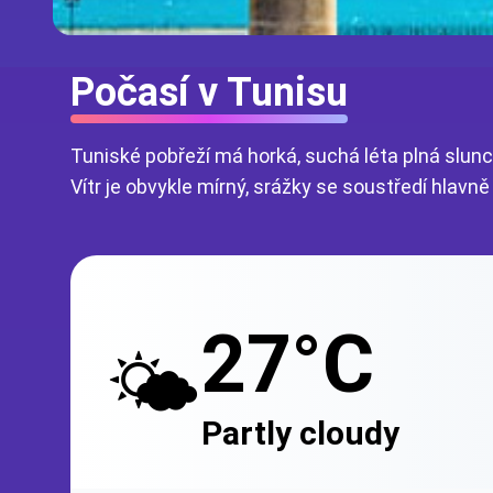
Počasí v Tunisu
Tuniské pobřeží má horká, suchá léta plná slunce
Vítr je obvykle mírný, srážky se soustředí hlav
27°C
🌤️
Partly cloudy