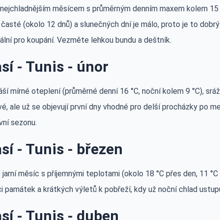
 nejchladnějším měsícem s průměrným denním maxem kolem 15 °C
časté (okolo 12 dnů) a slunečných dní je málo, proto je to dobr
ální pro koupání. Vezměte lehkou bundu a deštník.
sí - Tunis - únor
áší mírné oteplení (průměrné denní 16 °C, noční kolem 9 °C), srá
é, ale už se objevují první dny vhodné pro delší procházky po me
vní sezonu.
sí - Tunis - březen
 jarní měsíc s příjemnými teplotami (okolo 18 °C přes den, 11 °C 
 památek a krátkých výletů k pobřeží, kdy už noční chlad ustupuj
sí - Tunis - duben