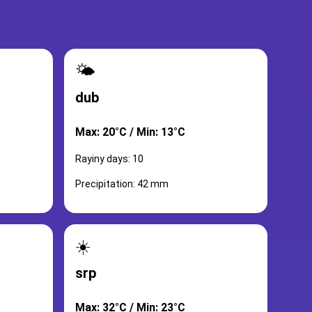
🌤️
dub
Max: 20°C / Min: 13°C
Rayiny days: 10
Precipitation: 42 mm
☀️
srp
Max: 32°C / Min: 23°C