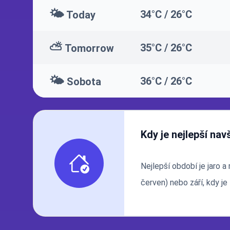
🌤️
34°C / 26°C
Today
⛅
35°C / 26°C
Tomorrow
🌤️
36°C / 26°C
Sobota
Kdy je nejlepší nav
Nejlepší období je jaro a
červen) nebo září, kdy j