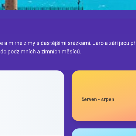
 a mírné zimy s častějšími srážkami. Jaro a září jsou pří
ně do podzimních a zimních měsíců.
červen
-
srpen