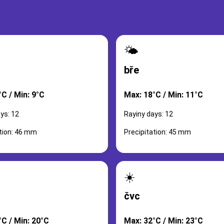
🌤️
bře
C / Min: 9°C
Max: 18°C / Min: 11°C
ys: 12
Rayiny days: 12
ation: 46 mm
Precipitation: 45 mm
☀️
čvc
°C / Min: 20°C
Max: 32°C / Min: 23°C