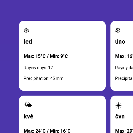
❄️
❄️
led
úno
Max: 15°C / Min: 9°C
Max: 16°
Rayiny days: 12
Rayiny da
Precipitation: 45 mm
Precipit
🌤️
☀️
kvě
čvn
Max: 24°C / Min: 16°C
Max: 29