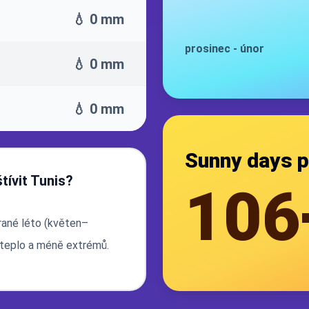
💧 0 mm
prosinec
-
únor
💧 0 mm
💧 0 mm
Sunny days p
štívit Tunis?
106
 rané léto (květen–
e teplo a méně extrémů.