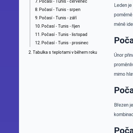
Počasí - Tunis - červenec
Leden je
Počasí - Tunis - srpen
poměrně 
Počasí - Tunis - září
méně ide
Počasí - Tunis - říjen
Počasí - Tunis - listopad
Poča
Počasí - Tunis - prosinec
Tabulka s teplotami v během roku
Únor přin
proměnliv
mimo hla
Poča
Březen je
kombinaci
Poča