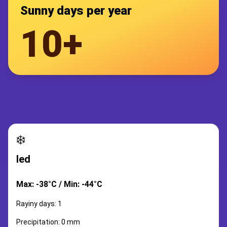
Sunny days per year
10+
❄️
led
Max: -38°C / Min: -44°C
Rayiny days: 1
Precipitation: 0 mm