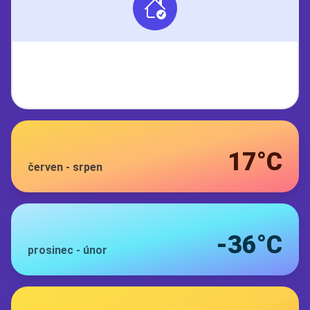
17°C
červen
-
srpen
-36°C
prosinec
-
únor