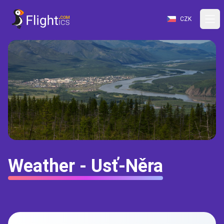
CZK
Weather - Usť-Něra