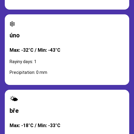
❄️
úno
Max: -32°C / Min: -43°C
Rayiny days: 1
Precipitation: 0 mm
🌤️
bře
Max: -18°C / Min: -33°C