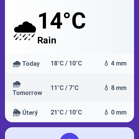
14°C
🌧️
Rain
🌧️
18°C / 10°C
💧 4 mm
Today
🌧️
11°C / 7°C
💧 8 mm
Tomorrow
🌦️
21°C / 10°C
💧 0 mm
Úterý