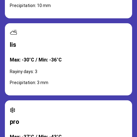
Precipitation: 10 mm
⛅
lis
Max: -30°C / Min: -36°C
Rayiny days: 3
Precipitation: 3 mm
❄️
pro
Max: -37°C / Min: -43°C