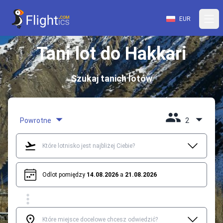
EUR
Tani lot do Hakkari
Szukaj tanich lotów
Powrotne
2
Odlot pomiędzy
14.08.2026
a
21.08.2026