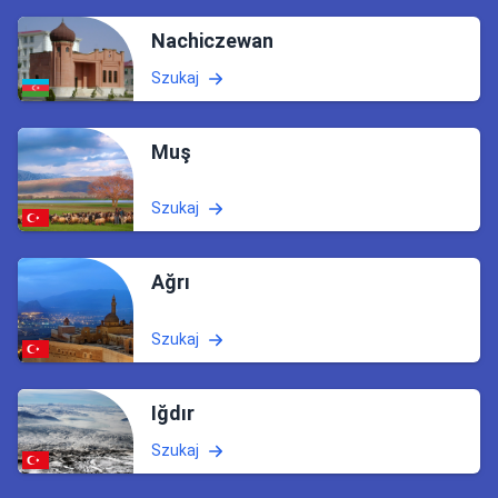
Nachiczewan
Szukaj
Muş
Szukaj
Ağrı
Szukaj
Iğdır
Szukaj