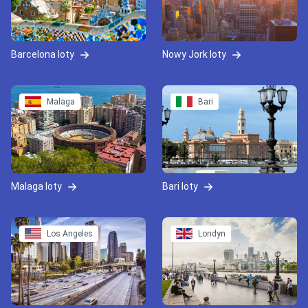
Barcelona loty
Nowy Jork loty
Malaga
Bari
Malaga loty
Bari loty
Los Angeles
Londyn