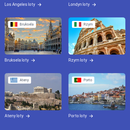
Los Angeles loty
Londyn loty
Bruksela
Rzym
Bruksela loty
Rzym loty
Ateny
Porto
Ateny loty
Porto loty