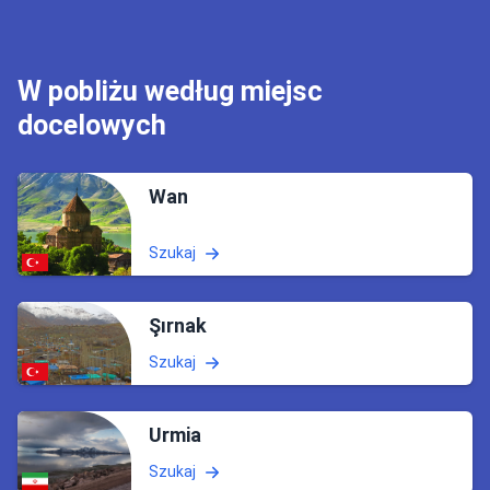
W pobliżu według miejsc
docelowych
Wan
Szukaj
Şırnak
Szukaj
Urmia
Szukaj