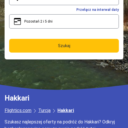
Przełącz na interwał daty
Pozostań 2 i 5 dni
2
5
Szukaj
Hakkari
Flightics.com
Turcja
Hakkari
Szukasz najlepszej oferty na podróż do Hakkari? Odkryj