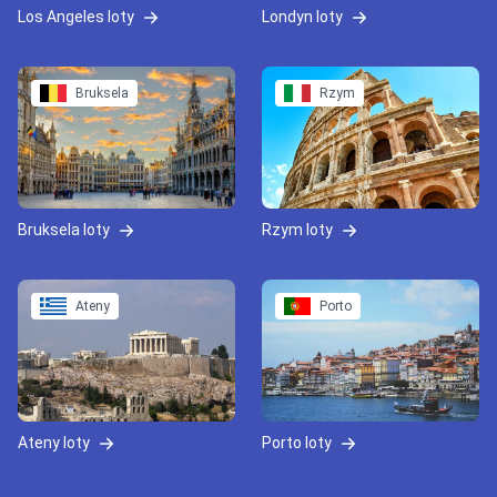
Los Angeles loty
Londyn loty
Bruksela
Rzym
Bruksela loty
Rzym loty
Ateny
Porto
Ateny loty
Porto loty