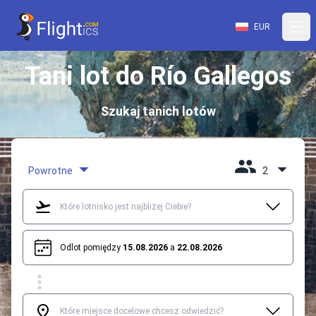
EUR
Tani lot do Río Gallegos
Szukaj tanich lotów
Powrotne
2
Odlot pomiędzy
15.08.2026
a
22.08.2026