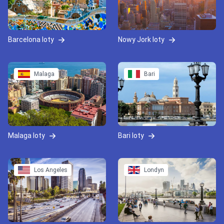
Barcelona loty
Nowy Jork loty
Malaga
Bari
Malaga loty
Bari loty
Los Angeles
Londyn