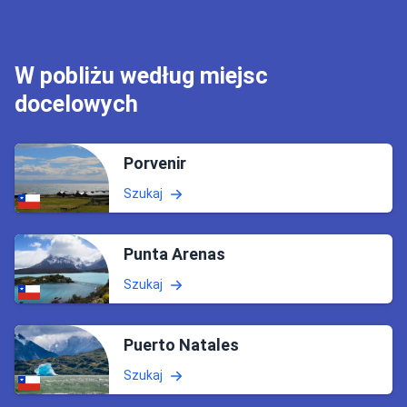
W pobliżu według miejsc
docelowych
Porvenir
Szukaj
Punta Arenas
Szukaj
Puerto Natales
Szukaj