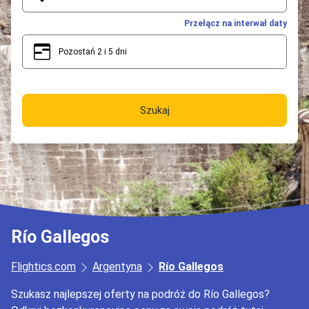
Przełącz na interwał daty
Pozostań 2 i 5 dni
2
5
Szukaj
Río Gallegos
Flightics.com
Argentyna
Río Gallegos
Szukasz najlepszej oferty na podróż do Río Gallegos?