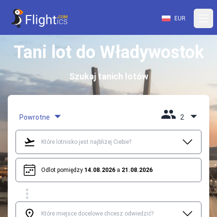
EUR
Tani lot do Władywostok
Szukaj tanich lotów
Powrotne
2
Odlot pomiędzy
14.08.2026
a
21.08.2026