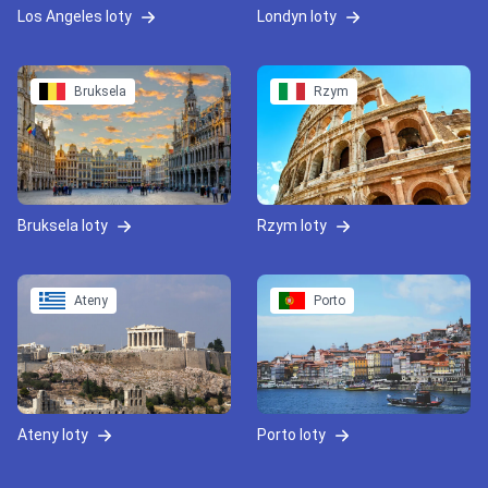
Los Angeles loty
Londyn loty
Bruksela
Rzym
Bruksela loty
Rzym loty
Ateny
Porto
Ateny loty
Porto loty