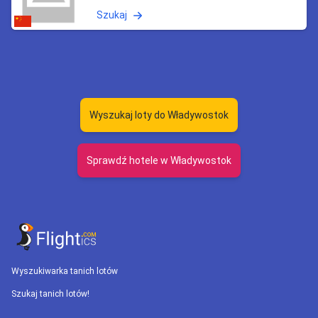
Szukaj
Wyszukaj loty do Władywostok
Sprawdź hotele w Władywostok
Wyszukiwarka tanich lotów
Szukaj tanich lotów!