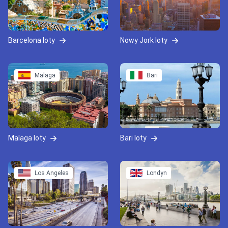
Barcelona loty
Nowy Jork loty
Malaga
Bari
Malaga loty
Bari loty
Los Angeles
Londyn