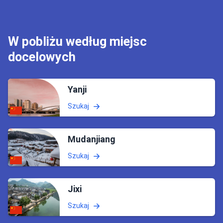
W pobliżu według miejsc
docelowych
Yanji
Szukaj
Mudanjiang
Szukaj
Jixi
Szukaj