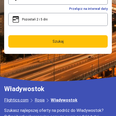
Przełącz na interwał daty
Pozostań 2 i 5 dni
2
5
Szukaj
Władywostok
Flightics.com
Rosja
Władywostok
Szukasz najlepszej oferty na podróż do Władywostok?