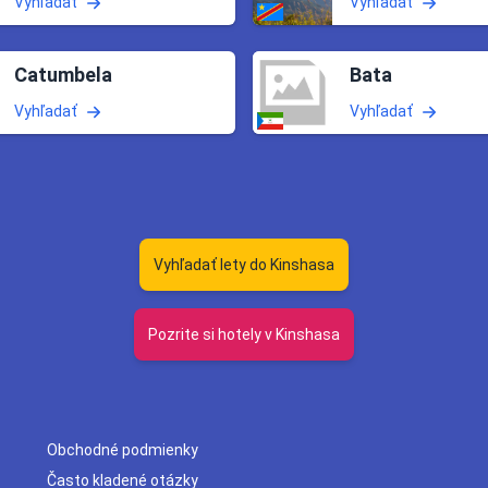
Vyhľadať
Vyhľadať
Catumbela
Bata
Vyhľadať
Vyhľadať
Vyhľadať lety do Kinshasa
Pozrite si hotely v Kinshasa
Obchodné podmienky
Často kladené otázky