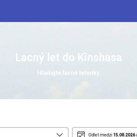
Lacný let do Kinshasa
Hľadajte lacné letenky
Odlet medzi
15.08.2026