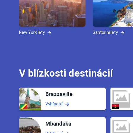
New York lety
Santorini lety
V blízkosti destinácií
Brazzaville
Vyhľadať
Mbandaka