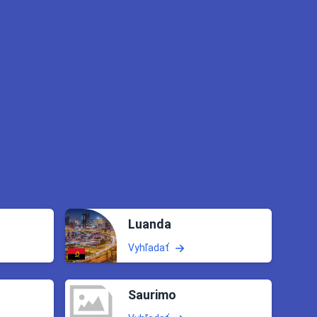
Luanda
Vyhľadať
Saurimo