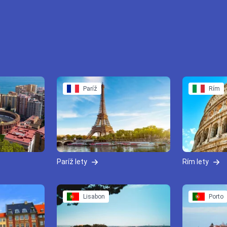
Paríž
Rím
Paríž lety
Rím lety
Lisabon
Porto