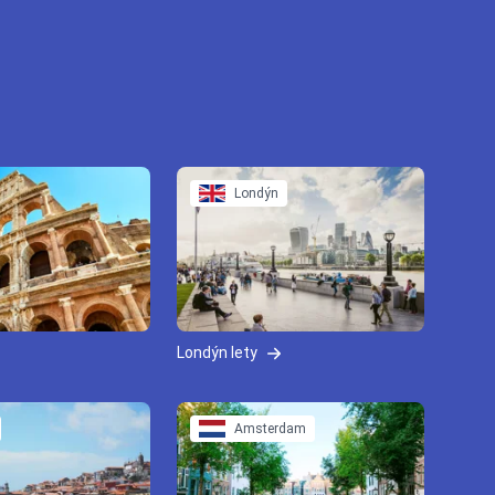
Londýn
Londýn lety
Amsterdam