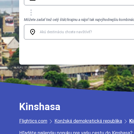
Môžete zadať tiež celý štát/krajinu a nájsť tak najvýhodnejšiu kombinác
Kinshasa
Flightics.com
Konžská demokratická republika
K
Hľadáte najlepšiu ponuku pre vašu cestu do Kinshasa