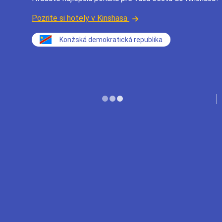
Pozrite si hotely v Kinshasa
Konžská demokratická republika