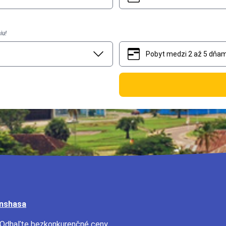
iu!
Pobyt medzi 2 až 5 dňam
2
5
inshasa
? Odhaľte bezkonkurenčné ceny