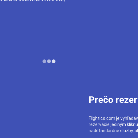
Prečo rezer
Flightics.com je vyhľadáv
rezervácie jediným klikn
nadštandardné služby, ak