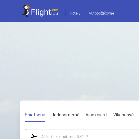
Hotely
Autopožičovne
Spiatočná
Jednosmerná
Viac miest
Víkendová