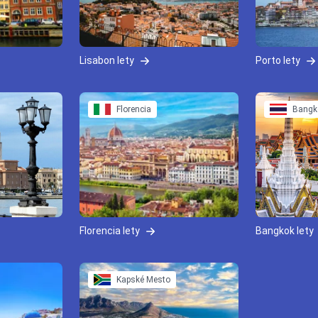
Lisabon lety
Porto lety
Florencia
Bangk
Florencia lety
Bangkok lety
Kapské Mesto