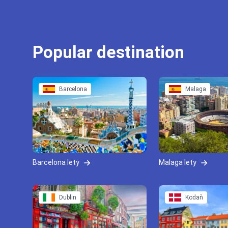
Popular destination
Barcelona
Malaga
Barcelona lety
Malaga lety
Dublin
Kodaň