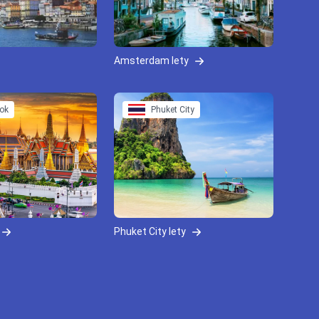
Amsterdam lety
ok
Phuket City
Phuket City lety