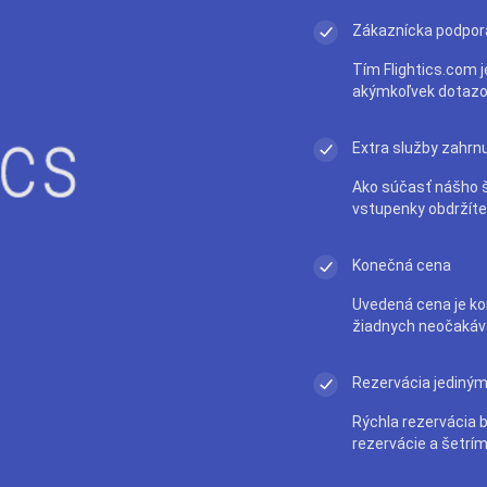
Zákaznícka podpor
Tím Flightics.com j
akýmkoľvek dotazo
Extra služby zahrn
Ako súčasť nášho š
vstupenky obdržít
Konečná cena
Uvedená cena je ko
žiadnych neočakáv
Rezervácia jediným
Rýchla rezervácia 
rezervácie a šetrím