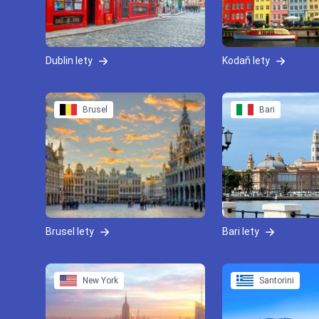
Dublin lety
Kodaň lety
Brusel
Bari
Brusel lety
Bari lety
New York
Santorini