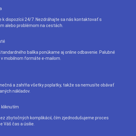
a
e k dispozícii 24/7. Nezdráhajte sa nás kontaktovať s
m alebo problémom na cestách.
uté
tandardného balíka ponúkame aj online odbavenie. Palubné
e v mobilnom formáte e-mailom.
nečná a zahŕňa všetky poplatky, takže sa nemusíte obávať
aných nákladov.
 kliknutím
bez zbytočných komplikácií, čím zjednodušujeme proces
e Váš čas a úsilie.