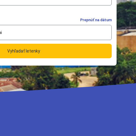
Prepnúť na dátum
i
Vyhľadať letenky